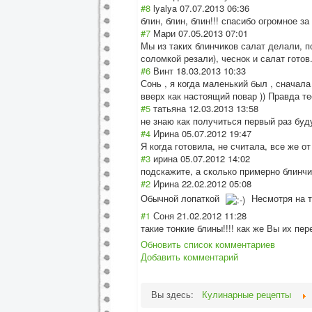
#8
lyalya
07.07.2013 06:36
блин, блин, блин!!! спасибо огромное за
#7
Мари
07.05.2013 07:01
Мы из таких блинчиков салат делали, п
соломкой резали), чеснок и салат готов
#6
Винт
18.03.2013 10:33
Сонь , я когда маленький был , сначал
вверх как настоящий повар )) Правда те
#5
татьяна
12.03.2013 13:58
не знаю как получиться первый раз буд
#4
Ирина
05.07.2012 19:47
Я когда готовила, не считала, все же о
#3
ирина
05.07.2012 14:02
подскажите, а сколько примерно блинч
#2
Ирина
22.02.2012 05:08
Обычной лопаткой
Несмотря на то
#1
Соня
21.02.2012 11:28
такие тонкие блины!!!! как же Вы их пе
Обновить список комментариев
Добавить комментарий
Вы здесь:
Кулинарные рецепты