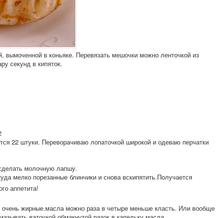
й, вымоченной в коньяке. Перевязать мешочки можно ленточкой из
ру секунд в кипяток.
2
тся 22 штуки. Переворачиваю лопаточкой широкой и одеваю перчатки
 сделать молочную лапшу.
туда мелко порезанные блинчики и снова вскипятить.Полу
чается
ого аппетита!
 очень жирные.масла можно раза в четыре меньше класть. Или вообще
смазывать ваточкой обмакнутой разок в капельку масла.