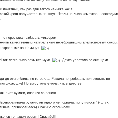
 понятный, как раз для такого чайника как я.
ский креп) получается 10-11 штук. Чтобы не было комочков, необходим
:
 не переставая взбивать миксером.
аменить качественным натуральным перебродившим апельсиновым соком.
я взрослыми за 10 минут
И так легко было печь-без муки
Дочка уплетала за обе щеки
 до этого блины не готовила. Решила попробовать приготовить по
отрясающие! По вкусу точь-в-точь, как в детстве.
ак лист бумаги, спасибо за рецепт.
ереворачивала руками, ни одного не порвала, получилось 19 штук,
айшие, приноровилась) Спасибо огромное!!!
аконец то нашел рецепт! Спасибо!!!!