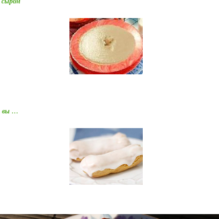
 сыром
й вы …