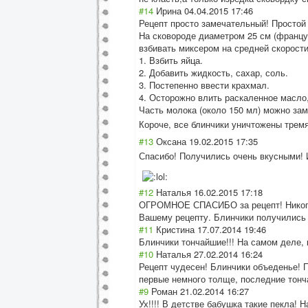
#14
Ирина
04.04.2015 17:46
Рецепт просто замечательный! Простой и
На сковороде диаметром 25 см (француз
взбивать миксером на средней скорости
1. Взбить яйца.
2. Добавить жидкость, сахар, соль.
3. Постепенно ввести крахмал.
4. Осторожно влить раскаленное масло,
Часть молока (около 150 мл) можно з
Короче, все блинчики уничтожены трем
#13
Оксана
19.02.2015 17:35
Спасибо! Получились очень вкусными! 
#12
Наталья
16.02.2015 17:18
ОГРОМНОЕ СПАСИБО за рецепт! Никогда
Вашему рецепту. Блинчики получились п
#11
Кристина
17.07.2014 19:46
Блинчики тончайшие!!! На самом деле, к
#10
Наталья
27.02.2014 16:24
Рецепт чудесен! Блинчики объеденье! П
первые немного толще, последние тонч
#9
Роман
21.02.2014 16:27
Ух!!!! В детстве бабушка такие пекла! Н