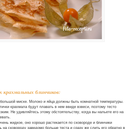
х крахмальных блинчиков:
большой миске. Молоко и яйца должны быть комнатной температуры.
тички крахмала будут плавать в нем ввиде взвеси, поэтому тесто
зким. Не удивляйтесь этому обстоятельству, когда вы нальете его на
евать.
очень жидкое, оно хорошо растекается по сковороде и блинчики
ь на сковороду заведомо больше теста и сразу же слить его обратно в