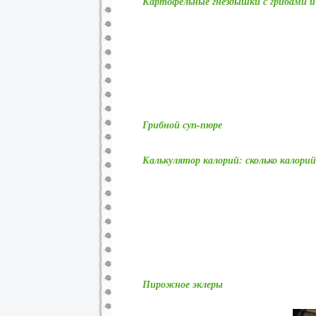
Картофельные гнездышки с грибами и
Грибной суп-пюре
Калькулятор калорий: сколько калори
Пирожное эклеры