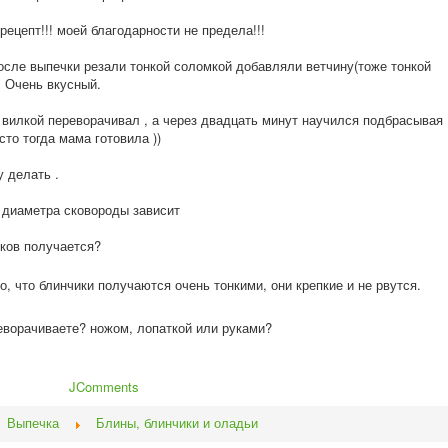
 рецепт!!! моей благодарности не предела!!!
осле выпечки резали тонкой соломкой добавляли ветчину(тоже тонкой
. Очень вкусный.
а вилкой переворачивал , а через двадцать минут научился подбрасывая
сто тогда мама готовила ))
у делать .
т диаметра сковороды зависит
иков получается?
, что блинчики получаются очень тонкими, они крепкие и не рвутся.
реворачиваете
? ножом, лопаткой или руками?
JComments
Выпечка
Блины, блинчики и оладьи