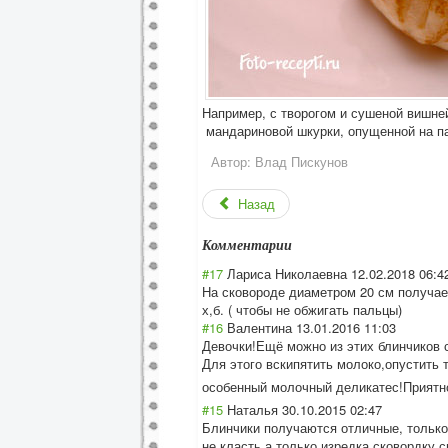
Например, с творогом и сушеной вишне
мандариновой шкурки, опущенной на па
Автор:
Влад Пискунов
Назад
Комментарии
#17
Лариса Николаевна
12.02.2018 06:4
На сковороде диаметром 20 см получае
х,б. ( чтобы не обжигать пальцы)
#16
Валентина
13.01.2016 11:03
Девочки!Ещё можно из этих блинчиков
Для этого вскипятить молоко,опустить 
особенный молочный деликатес!Прият
н
#15
Наталья
30.10.2015 02:47
Блинчики получаются отличные, только
не класть,а только изредка сковордку 