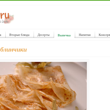
а
Вторые блюда
Десерты
Напитки
Консер
Выпечка
 блинчики