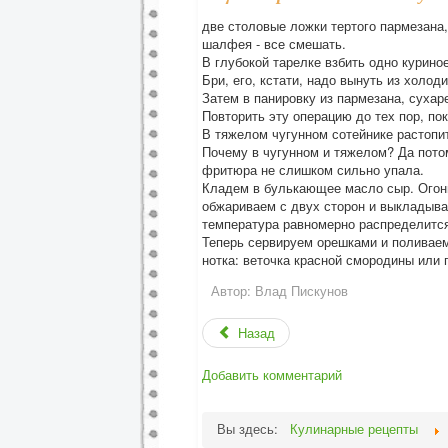
две столовые ложки тертого пармезана
шалфея - все смешать.
В глубокой тарелке взбить одно куриное
Бри, его, кстати, надо вынуть из холоди
Затем в панировку из пармезана, сухар
Повторить эту операцию до тех пор, пок
В тяжелом чугунном сотейнике растопит
Почему в чугунном и тяжелом? Да потом
фритюра не слишком сильно упала.
Кладем в булькающее масло сыр. Огонь
обжариваем с двух сторон и выкладывае
температура равномерно распределится
Теперь сервируем орешками и поливаем
нотка: веточка красной смородины или г
Автор:
Влад Пискунов
Назад
Добавить комментарий
Вы здесь:
Кулинарные рецепты