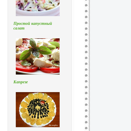
Простой капустный
салат
Капрезе