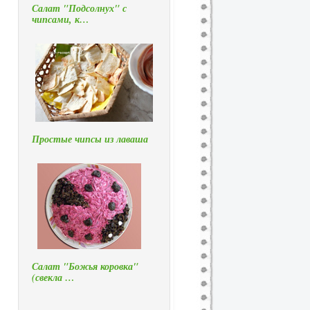
Салат "Подсолнух" с
чипсами, к…
Простые чипсы из лаваша
Салат "Божья коровка"
(свекла …