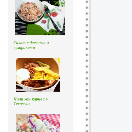
Салат с фасолью и
сухариками
Чили кон карне по
Техасски