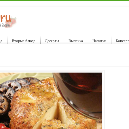
да
Вторые блюда
Десерты
Выпечка
Напитки
Консер