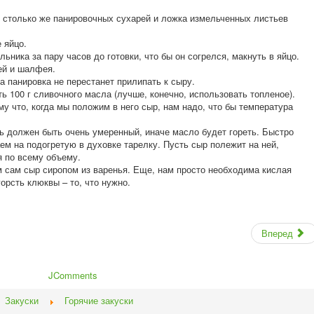
, столько же панировочных сухарей и ложка измельченных листьев
 яйцо.
льника за пару часов до готовки, что бы он согрелся, макнуть в яйцо.
ей и шалфея.
а панировка не перестанет прилипать к сыру.
ь 100 г сливочного масла (лучше, конечно, использовать топленое).
у что, когда мы положим в него сыр, нам надо, что бы температура
 должен быть очень умеренный, иначе масло будет гореть. Быстро
м на подогретую в духовке тарелку. Пусть сыр полежит на ней,
 по всему объему.
 сам сыр сиропом из варенья. Еще, нам просто необходима кислая
орсть клюквы – то, что нужно.
Вперед
JComments
Закуски
Горячие закуски