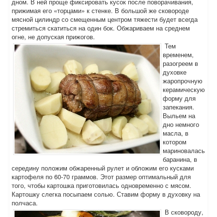
дном. В ней проще фиксировать кусок после поворачивания,
прижимая его «торцами» к стенке. В большой же сковороде
мясной цилиндр со смещенным центром тяжести будет всегда
стремиться скатиться на один бок. Обжариваем на среднем
огне, не допуская прижогов.
Тем
временем,
разогреем в
духовке
жаропрочную
керамическую
форму для
запекания.
Выльем на
дно немного
масла, в
котором
мариновалась
баранина, в
середину положим обжаренный рулет и обложим его кусками
картофеля по 60-70 граммов. Этот размер оптимальный для
того, чтобы картошка приготовилась одновременно с мясом.
Картошку слегка посыпаем солью. Ставим форму в духовку на
полчаса.
В сковороду,