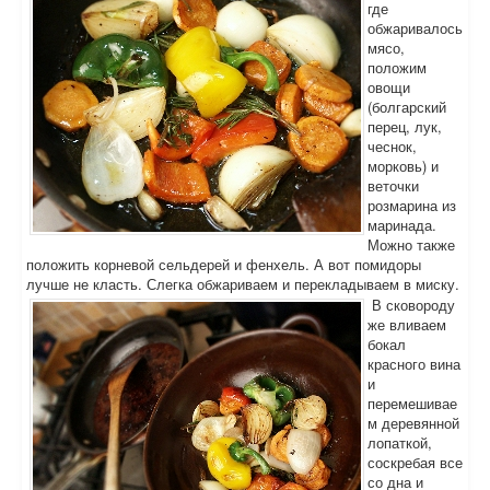
где
обжаривалось
мясо,
положим
овощи
(болгарский
перец, лук,
чеснок,
морковь) и
веточки
розмарина из
маринада.
Можно также
положить корневой сельдерей и фенхель. А вот помидоры
лучше не класть. Слегка обжариваем и перекладываем в миску.
В сковороду
же вливаем
бокал
красного вина
и
перемешивае
м деревянной
лопаткой,
соскребая все
со дна и