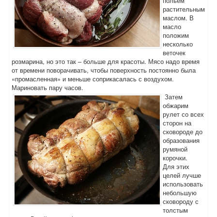
польем
растительным
маслом. В
масло
положим
несколько
веточек
розмарина, но это так – больше для красоты. Мясо надо время
от времени поворачивать, чтобы поверхность постоянно была
«промасленная» и меньше соприкасалась с воздухом.
Мариновать пару часов.
Затем
обжарим
рулет со всех
сторон на
сковороде до
образования
румяной
корочки.
Для этих
целей лучше
использовать
небольшую
сковороду с
толстым