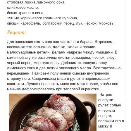
столовая ложка лимонного сока,
оливковое масло,
бокал красного вина,
150 мл коричневого говяжьего бульона,
овощи: картофель, болгарский перец, лук, чеснок, морковь
Рецепт:
Для запекания взять заднюю часть ноги барана. Вырезаем,
насколько это возможно, пленки, жилки и прочие
малосъедобные детали. Делаем надрезы между мышцами. В
каменной ступке растолчем листья розмарина, чеснок, зиру,
черный перец, морскую соль. Добавим столовую ложку
лимонного сока и две ложки оливкового масла. Все тщательно
перемешаем. Натираем полученной смесью внутреннюю
сторону ноги. Сворачиваем мясо в рулет и перевязываем
шпагатом. Лучше перевязать мясо как можно туже, чтобы оно
меньше деформировалось при тепловой обработке.
Натрем
снаружи
рулет солью
и черным
перцем,
положим его в
миску и