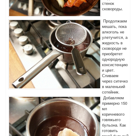
стенок
сковороды.
Продолжаем
мешать, пока
алкоголь не
улетучится, а
жидкость в
сковороде не
приобретет
однородную
консистенцию
и цвет.
Сливаем
через ситечко
в маленький
сотейник.
Добавляем
примерно 150
мл
коричневого
говяжьего
бульона. Как
готовить
такой бульон?