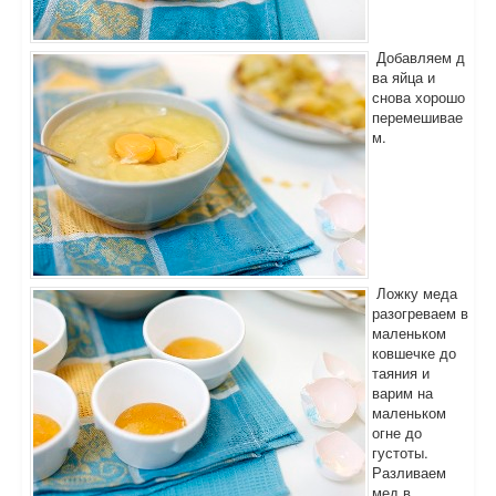
Добавляем д
ва яйца и
снова хорошо
перемешивае
м.
Ложку меда
разогреваем в
маленьком
ковшечке до
таяния и
варим на
маленьком
огне до
густоты.
Разливаем
мед в