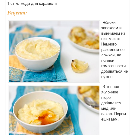
1 ст.л. меда для карамели
Рецепт:
Яблоки
запекаем и
вынимаем из
них мякоть.
Немного
разомнем ее
ложкой, но
полной
гомогенности
добиваться не
нужно.
В теплое
яблочное
пюре
добавляем
мед или
сахар. Перем
ешиваем.