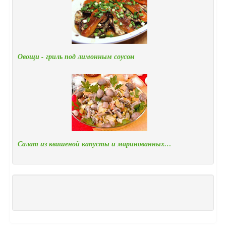
Овощи - гриль под лимонным соусом
Салат из квашеной капусты и маринованных…