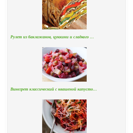
Рулет из баклажанов, цуккини и сладкого …
Винегрет классический с квашеной капусто…