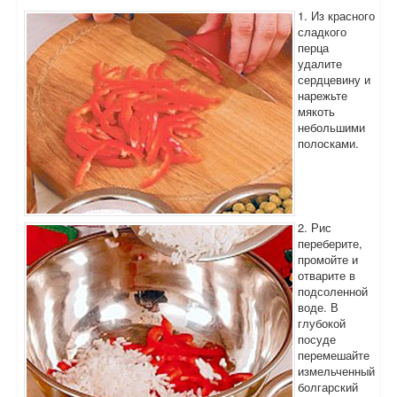
1. Из красного
сладкого
перца
удалите
сердцевину и
нарежьте
мякоть
небольшими
полосками.
2. Рис
переберите,
промойте и
отварите в
подсоленной
воде. В
глубокой
посуде
перемешайте
измельченный
болгарский