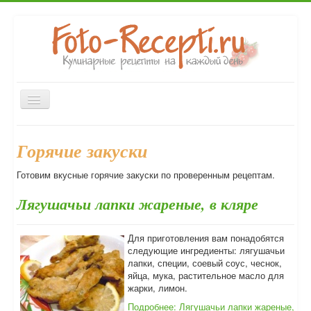
Включить/
выключить
навигацию
Главная
Первые блюда
Вторые блюда
Закуски
Горячие закуски
Десерты
Выпечка
Напитки
Консервирование
Готовим вкусные горячие закуски по проверенным рецептам.
Форум
Лягушачьи лапки жареные, в кляре
Для приготовления вам понадобятся
следующие ингредиенты: лягушачьи
лапки, специи, соевый соус, чеснок,
яйца, мука, растительное масло для
жарки, лимон.
Подробнее: Лягушачьи лапки жареные,