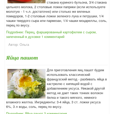
стакана куриного бульона, 3/4 стакана
цельного молока, 2 столовые ложки паприки (если используете
молотую - 1 ч.л. достаточно) или столько же вяленых
помидоров, 1-2 столовые ложки зеленого лука и петрушки, 1/4
чашки твердого сыра или пармезан, 1/4 чашки моцареллы, соль,
перец по вкусу.
Подробнее: Перец, фаршированный картофелем с сыром,
запеченный в духовке
1 комментарий
Автор:
Ольга
Яйца пашот
Для приготовления яиц пашот будем
использовать классический
французский метод - разбивать яйца в
кастрюлю с кипящей водой с
добавлением уксуса. Никакой другой
метод не дает таких тонких волокон
белка и такого мягкого, немного
влажного желтка. Ингредиенты: 3-4 яйца, 3 ст. ложки уксуса
6%, 3 л воды, соль, перец по вкусу.
Подробнее: Яйца пашот
2 комментария