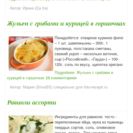
Автор:
Ирина (Ça Ira)
Жульен с грибами и курицей в горшочках
Понадобятся: отварное куриное филе
– 1 шт, шампиньоны – 300г, 1
луковица, полстакана сметаны,
свежий укроп – несколько веточек,
сыр («Российский», «Гауда») – 100-
120г, соль по вкусу, щепотка орегано
Подробнее: Жульен с грибами и
курицей в горшочках
28 комментариев
Автор:
Мария (SimaSS) специально для foto-recepti.ru
Равиоли ассорти
Ингредиенты для равиоли: тесто -
перепелинные яйца, мука из пшеницы
твердых сортов, соль, оливковое
масло, зелень. Для начинок: мясо,