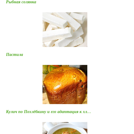
Рыбная солянка
Пастила
Кулич по Похлёбкину и его адаптация к хл…