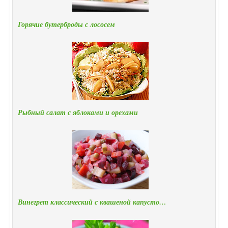
Горячие бутерброды с лососем
Рыбный салат с яблоками и орехами
Винегрет классический с квашеной капусто…