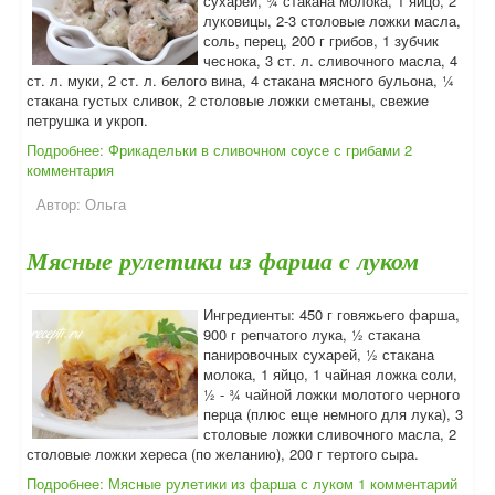
сухарей, ¾ стакана молока, 1 яйцо, 2
луковицы, 2-3 столовые ложки масла,
соль, перец, 200 г грибов, 1 зубчик
чеснока, 3 ст. л. сливочного масла, 4
ст. л. муки, 2 ст. л. белого вина, 4 стакана мясного бульона, ¼
стакана густых сливок, 2 столовые ложки сметаны, свежие
петрушка и укроп.
Подробнее: Фрикадельки в сливочном соусе с грибами
2
комментария
Автор:
Ольга
Мясные рулетики из фарша с луком
Ингредиенты: 450 г говяжьего фарша,
900 г репчатого лука, ½ стакана
панировочных сухарей, ½ стакана
молока, 1 яйцо, 1 чайная ложка соли,
½ - ¾ чайной ложки молотого черного
перца (плюс еще немного для лука), 3
столовые ложки сливочного масла, 2
столовые ложки хереса (по желанию), 200 г тертого сыра.
Подробнее: Мясные рулетики из фарша с луком
1 комментарий