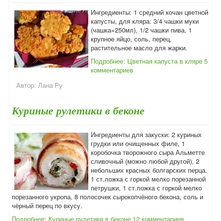
Ингредиенты: 1 средний кочан цветной
капусты, для кляра: 3/4 чашки муки
(чашка=250мл), 1/2 чашки пива, 1
крупное яйцо, соль, перец,
растительное масло для жарки.
Подробнее: Цветная капуста в кляре
5
комментариев
Автор:
Лана Ру
Куриные рулетики в беконе
Ингредиенты для закуски: 2 куриных
грудки или очищенных филе, 1
коробочка творожного сыра Альметте
сливочный (можно любой другой), 2
небольших красных болгарских перца,
1 ст.ложка с горкой мелко порезанной
петрушки, 1 ст.ложка с горкой мелко
порезанного укропа, 8 полосочек сырокопчёного бекона, соль и
чёрный перец по вкусу.
Подробнее: Куриные рулетики в беконе
12 комментариев