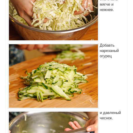
мягче и
нежнее.
Добавть
нарезаный
огурец
и давленый
чеснок.