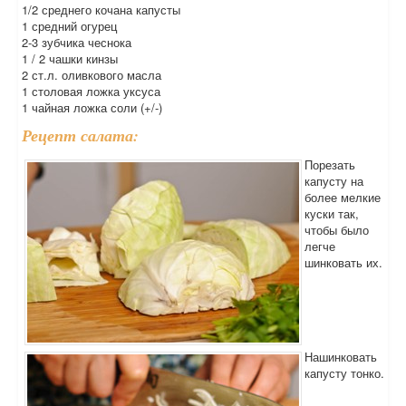
1/2 среднего кочана капусты
1 средний огурец
2-3 зубчика чеснока
1 / 2 чашки кинзы
2 ст.л. оливкового масла
1 столовая ложка уксуса
1 чайная ложка соли (+/-)
Рецепт салата:
Порезать
капусту на
более мелкие
куски так,
чтобы было
легче
шинковать их.
Нашинковать
капусту тонко.