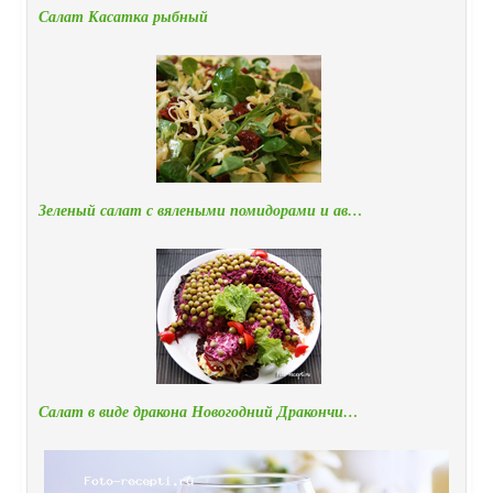
Салат Касатка рыбный
Зеленый салат с вялеными помидорами и ав…
Салат в виде дракона Новогодний Дракончи…