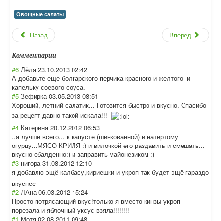
Овощные салаты
Назад
Вперед
Комментарии
#6
Лёля
23.10.2013 02:42
А добавьте еще болгарского перчика красного и желтого, и
капельку соевого соуса.
#5
Зефирка
03.05.2013 08:51
Хороший, летний салатик... Готовится быстро и вкусно. Спасибо
за рецепт давно такой искала!!!
#4
Катерина
20.12.2012 06:53
..а лучше всего... к капусте (шинкованной) и натертому
огурцу...МЯСО КРИЛЯ :) и вилочкой его раздавить и смешать...
вкусно обалденно:) и заправить майонезиком :)
#3
нигора
31.08.2012 12:10
я добавлю эщё калбасу,кириешк
и и укроп так будет эщё гараздо
вкуснее
#2
ЛАна
06.03.2012 15:24
Просто потрясающий вкус!только я вместо кинзы укроп
порезала и яблочный уксус взяла!!!!!!!!
#1
Мотя
02.08.2011 09:48