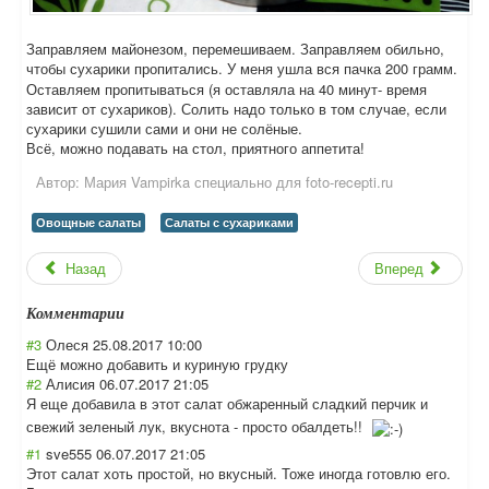
Заправляем майонезом, перемешиваем. Заправляем обильно,
чтобы сухарики пропитались. У меня ушла вся пачка 200 грамм.
Оставляем пропитываться (я оставляла на 40 минут- время
зависит от сухариков). Солить надо только в том случае, если
сухарики сушили сами и они не солёные.
Всё, можно подавать на стол, приятного аппетита!
Автор:
Мария Vampirka специально для foto-recepti.ru
Овощные салаты
Салаты с сухариками
Назад
Вперед
Комментарии
#3
Олеся
25.08.2017 10:00
Ещё можно добавить и куриную грудку
#2
Алисия
06.07.2017 21:05
Я еще добавила в этот салат обжаренный сладкий перчик и
свежий зеленый лук, вкуснота - просто обалдеть!!
#1
sve555
06.07.2017 21:05
Этот салат хоть простой, но вкусный. Тоже иногда готовлю его.