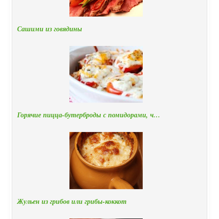
Сашими из говядины
Горячие пицца-бутерброды с помидорами, ч…
Жульен из грибов или грибы-коккот