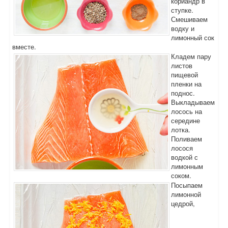
кориандр в
ступке.
Смешиваем
водку и
лимонный сок
вместе.
Кладем пару
листов
пищевой
пленки на
поднос.
Выкладываем
лосось на
середине
лотка.
Поливаем
лосося
водкой с
лимонным
соком.
Посыпаем
лимонной
цедрой,