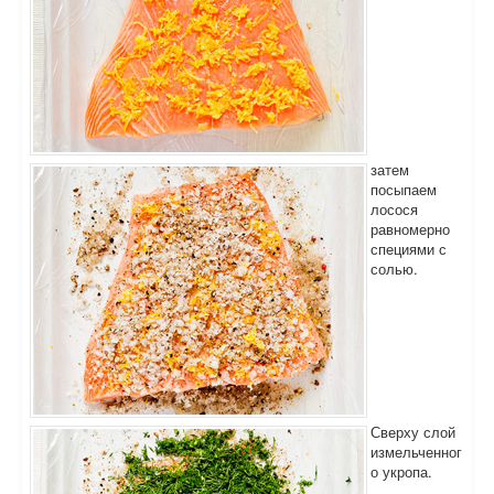
затем
посыпаем
лосося
равномерно
специями с
солью.
Сверху слой
измельченног
о укропа.