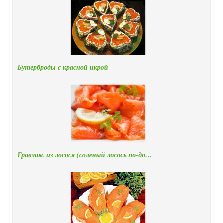
Бутерброды с красной икрой
Гравлакс из лосося (соленый лосось по-до…