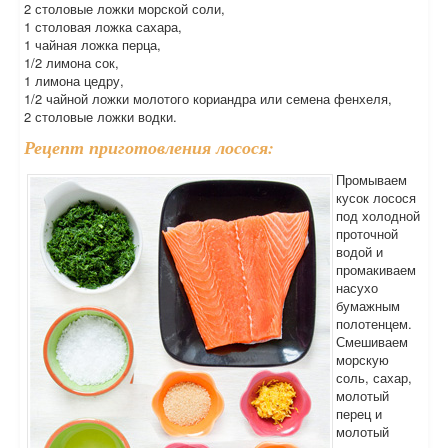
2 столовые ложки морской соли,
1 столовая ложка сахара,
1 чайная ложка перца,
1/2 лимона сок,
1 лимона цедру,
1/2 чайной ложки молотого кориандра или семена фенхеля,
2 столовые ложки водки.
Рецепт приготовления лосося:
Промываем
кусок лосося
под холодной
проточной
водой и
промакиваем
насухо
бумажным
полотенцем.
Смешиваем
морскую
соль, сахар,
молотый
перец и
молотый