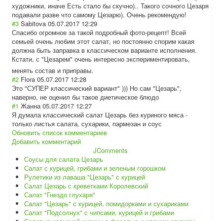
художники, иначе Есть стало бы скучно).. Такого сочного Цезаря
подавали разве что самому Цезарю). Очень рекомендую!
#3
Sabitova
05.07.2017 12:29
Спасибо огромное за такой подробный фото-рецепт! Всей
семьей очень любим этот салат, но постоянно спорим какая
должна быть заправка в классическом варианте исполнения.
Кстати, с "Цезарем" очень интересно экспериментиров
ать,
менять состав и приправы.
#2
Flora
05.07.2017 12:28
Это "СУПЕР классический вариант" ))) Но сам "Цезарь",
наверно, не оценил бы такое диетическое блюдо
#1
Жанна
05.07.2017 12:27
Я думала классический салат Цезарь без куриного мяса -
только листья салата, сухарики, пармезан и соус
Обновить список комментариев
Добавить комментарий
JComments
Соусы для салата Цезарь
Салат с курицей, грибами и зеленым горошком
Рулетики из лаваша "Цезарь" с курицей
Салат Цезарь с креветками Королевский
Салат "Гнездо глухаря"
Салат "Цезарь" с курицей, помидорками и сухариками
Салат "Подсолнух" с чипсами, курицей и грибами