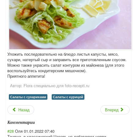
Уложить последовательно на блюдо листья капусты, мясо,
сухари, натертый сыр и заправить все приготовленным соусом.
Можно также украсить салат контуром из майонеза (для этого
воспользуйтесь кондитерским мешочком).
Приятного аппетита!
Автор:
Flora специально для foto-recepti.ru
Салаты с сухариками
Салаты с курицей
Назад
Вперед
Комментарии
#28
Оля
01.01.2022 07:40
Таняша, в классический Цезарь не добавляют черри.