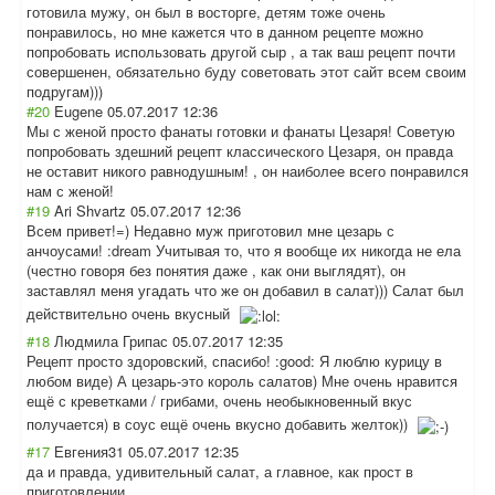
готовила мужу, он был в восторге, детям тоже очень
понравилось, но мне кажется что в данном рецепте можно
попробовать использовать другой сыр , а так ваш рецепт почти
совершенен, обязательно буду советовать этот сайт всем своим
подругам)))
#20
Eugene
05.07.2017 12:36
Мы с женой просто фанаты готовки и фанаты Цезаря! Советую
попробовать здешний рецепт классического Цезаря, он правда
не оставит никого равнодушным! , он наиболее всего понравился
нам с женой!
#19
Ari Shvartz
05.07.2017 12:36
Всем привет!=) Недавно муж приготовил мне цезарь с
анчоусами! :dream Учитывая то, что я вообще их никогда не ела
(честно говоря без понятия даже , как они выглядят), он
заставлял меня угадать что же он добавил в салат))) Салат был
действительно очень вкусный
#18
Людмила Грипас
05.07.2017 12:35
Рецепт просто здоровский, спасибо! :good: Я люблю курицу в
любом виде) А цезарь-это король салатов) Мне очень нравится
ещё с креветками / грибами, очень необыкновенный вкус
получается) в соус ещё очень вкусно добавить желток))
#17
Евгения31
05.07.2017 12:35
да и правда, удивительный салат, а главное, как прост в
приготовлении.