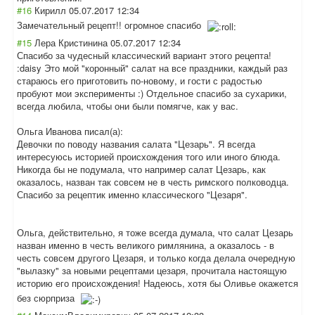
#16
Кирилл
05.07.2017 12:34
Замечательный рецепт!! огромное спасибо
#15
Лера Кристинина
05.07.2017 12:34
Спасибо за чудесный классический вариант этого рецепта!
:daisy Это мой "коронный" салат на все праздники, каждый раз
стараюсь его приготовить по-новому, и гости с радостью
пробуют мои эксперименты :) Отдельное спасибо за сухарики,
всегда любила, чтобы они были помягче, как у вас.
Ольга Иванова писал(а):
Девочки по поводу названия салата "Цезарь". Я всегда
интересуюсь историей происхождения того или иного блюда.
Никогда бы не подумала, что например салат Цезарь, как
оказалось, назван так совсем не в честь римского полководца.
Спасибо за рецептик именно классического "Цезаря".
Ольга, действительно, я тоже всегда думала, что салат Цезарь
назван именно в честь великого римлянина, а оказалось - в
честь совсем другого Цезаря, и только когда делала очередную
"вылазку" за новыми рецептами цезаря, прочитала настоящую
историю его происхождения! Надеюсь, хотя бы Оливье окажется
без сюрприза