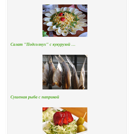
Салат "Подсолнух" с кукурузой …
Сушеная рыба с паприкой