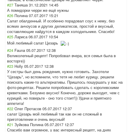
#27
Таняша
31.12.2021 14:45
А помидорки черри же ещё нужны
#26
Полина
07.07.2017 15:21
Салат обалденный. И особенно порадовал соус к нему, без
всяких анчоусов и других деликатесов, простой и вкусный,
составляющие найдутся в каждом холодильнике. Спасибо!
#25
Лариса
06.07.2017 10:54
Мой любимый салат Цезарь
#24
Fauna
05.07.2017 12:38
Великолепный рецепт! Попробовал вчера, вся семья была в
восторге))
#23
Holly
05.07.2017 12:38
У сестры был день рождения, нужно готовить. Захотели
"Цезарь", но вспомнили, что тетя не любит курицу, решили
поискать какие-то альтернативы. Пришлось пошуршать у вас на
фото-рецептах. Решили попробовать сделать с королевскими
креветками. Безумно вкусно! Конечно, дороже выходит, чем с
курицей, но поверьте - оно того стоит!)) Удачи и приятного
аппетита!
#22
Олег Протасов
05.07.2017 12:37
салат Цезарь мой любимый так как он не сложный в
приготовлении и очень вкусный!
#21
Зуйкова Полина
05.07.2017 12:37
Спасибо вам огромное, у вас интересный рецепт, на днях