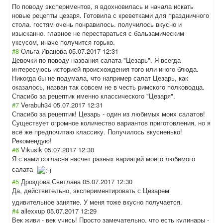
По поводу экспериментов, я вдохновилась и начала искать
новые рецепты цезаря. Готовила с креветками для праздничного
стола. гостям очень понравилось. получилось вкусно и
изысканно. главное не перестараться с бальзамическим
уксусом, иначе получится горько.
#8
Ольга Иванова
05.07.2017 12:31
Девочки по поводу названия салата "Цезарь". Я всегда
интересуюсь историей происхождения того или иного блюда.
Никогда бы не подумала, что например салат Цезарь, как
оказалось, назван так совсем не в честь римского полководца.
Спасибо за рецептик именно классического "Цезаря".
#7
Verabuh34
05.07.2017 12:31
Спасибо за рецептик! Цезарь - один из любимых моих салатов!
Существует огромное количество вариантов приготовления, но я
всё же предпочитаю классику. Получилось вкусненько!
Рекомендую!
#6
Vikusik
05.07.2017 12:30
Я с вами согласна насчет разных вариаций моего любимого
салата
#5
Дроздова Светлана
05.07.2017 12:30
Да, действительно, экспериментиров
ать с Цезарем
удивительное занятие. У меня тоже вкусно получается.
#4
allexxup
05.07.2017 12:29
Век живи - век учись! Просто замечательно, что есть кулинары -