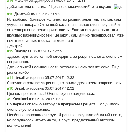
#14
МаксимВладимирович
05.07.2017 12:33
Действительно , салат "Цезарь классический" это вкусно
#13
Дмитрий
05.07.2017 12:32
Испробовал большое количество разных рецептов, так как сам
учусь на повара)) Отличный салат, а главное очень вкусный и
его совершенно легко приготовить. Еще много довольно-таки
вкусных разновидностей "Цезаря", сам лично перепробовал уже
почти все из них и остался доволен)
Дмитрий
#12
Dianargas
05.07.2017 12:32
Здравствуйте, хотел поблагодарить за рецепт салата, очень уж
понравился.
Для большей насыщенности готовлю к нему так же соус. Еще
раз спасибо.
#11
ВикаВикторовна
05.07.2017 12:32
Спасибо огромное за рецепт, готовила дома всем понравилось.
#10
ВикаВикторовна
05.07.2017 12:32
Цезарь просто класс! Очень вкусно получилось.
#9
KristilinaLina
05.07.2017 12:31
Во первый спасибо автору за прекрасный рецепт. Получилось
очень вкусно и красиво.
Особенно понравился соус. Я раньше покупала обычный песто,
но получалось что-то не то, а соус. предложенный автором
великолепен!