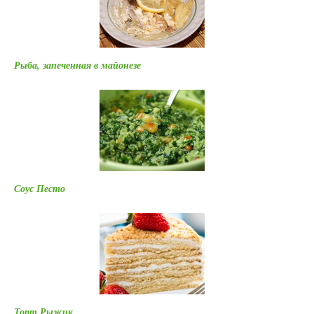
Рыба, запеченная в майонезе
Соус Песто
Торт Рыжик