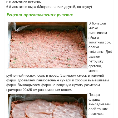
6-8 ломтиков ветчины,
6-8 ломтиков сыра (Моцарелла или другой, по вкусу)
Рецепт приготовления рулета:
В большой
миске
смешиваем
яйца и
томатный сок,
слегка
взбиваем. Доб
авляем
петрушку,
орегано,
мелко
рубленный чеснок, соль и перец. Заливаем смесь в говяжий
фарш, добавляем панировочные сухари и хорошо вымешиваем
фарш. Выкладываем фарш на вощеную бумагу размером
примерно 20х25 см равномерным слоем.
Поверх
фарша
выкладываем
слой тонких
ломтиков