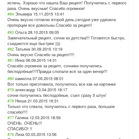
испечь. Хорошо что нашла Ваш рецепт! Получились с первого
раза. Очень вкусные! Спасибо огромное!
#84
Эльмира
15.11.2015 13:41
Очень вкусно готовлю второй день,сегодня уже удвоила
пропорции все довольны.Спасиб
о за рецепт!
#83
Ольга
28.10.2015 09:05
Замечательный рецепт, сочни из детства!!! Готовятся быстро,
съедаются еще быстрее ))))
#82
Татьяна
30.09.2015 13:19
Очень вкусно Спасибо за рецепт!!!!
#81
Инна
06.09.2015 14:31
Спасибо огромное за рецепт, сочники получились
бесподобные!!!!
Правда слопали всё за один вечер!!!
#80
камилла
07.05.2015 08:01
Вот только приготовила, получилось все как на картинке
#79
александр
13.04.2015 18:17
сочни получились бесподобные, съел сразу 5 штук!
#78
Нюша
21.03.2015 16:31
Только что спекла, получилось с первого раза, большое
спасибо!!!!
#77
Галина
12.03.2015 18:59
ОЧЕНЬ. ОЧЕНЬ!!!
СПАСИБО! !!
#76
Лиза
03.03.2015 13:56