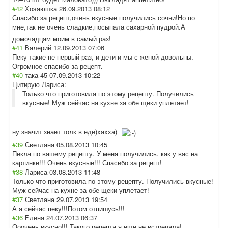
#42
Хоэяюшка
26.09.2013 08:12
Спасибо за рецепт,очень вкусные получились сочни!Но по
мне,так не очень сладкие,посыпал
а сахарной пудрой.А
домочадцам моим в самый раз!
#41
Валерий
12.09.2013 07:06
Пеку такие не первый раз, и дети и мы с женой довольны.
Огромное спасибо за рецепт.
#40
така 45
07.09.2013 10:22
Цитирую Лариса:
Только что приготовила по этому рецепту. Получились
вкусные! Муж сейчас на кухне за обе щеки уплетает!
ну значит знает толк в еде)хахха)
#39
Светлана
05.08.2013 10:45
Пекла по вашему рецепту. У меня получились. как у вас на
картинке!!! Очень вкусные!!! Спасибо за рецепт!
#38
Лариса
03.08.2013 11:48
Только что приготовила по этому рецепту. Получились вкусные!
Муж сейчас на кухне за обе щеки уплетает!
#37
Светлана
29.07.2013 19:54
А я сейчас пеку!!!Потом отпишусь!!!
#36
Елена
24.07.2013 06:37
Ооочень вкусно!!! Такого рецепта я еще не встречала!