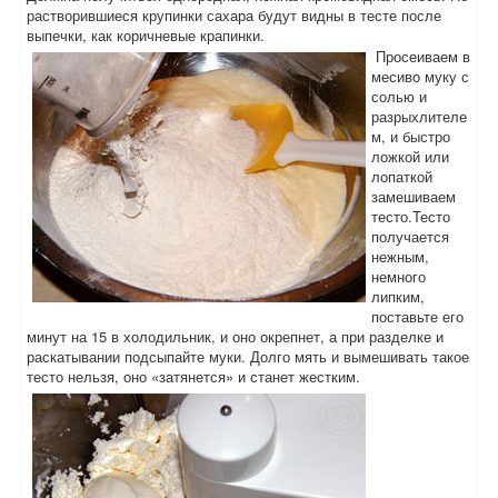
растворившиеся крупинки сахара будут видны в тесте после
выпечки, как коричневые крапинки.
Просеиваем в
месиво муку с
солью и
разрыхлителе
м, и быстро
ложкой или
лопаткой
замешиваем
тесто.Тесто
получается
нежным,
немного
липким,
поставьте его
минут на 15 в холодильник, и оно окрепнет, а при разделке и
раскатывании подсыпайте муки. Долго мять и вымешивать такое
тесто нельзя, оно «затянется» и станет жестким.