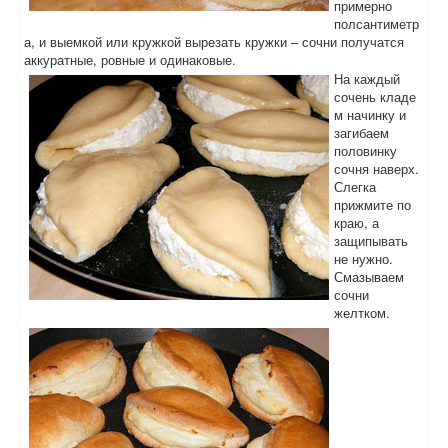
примерно
полсантиметр
а, и выемкой или кружкой вырезать кружки – сочни получатся
аккуратные, ровные и одинаковые.
На каждый
сочень кладе
м начинку и
загибаем
половинку
сочня наверх.
Слегка
прижмите по
краю, а
защипывать
не нужно.
Смазываем
сочни
желтком.