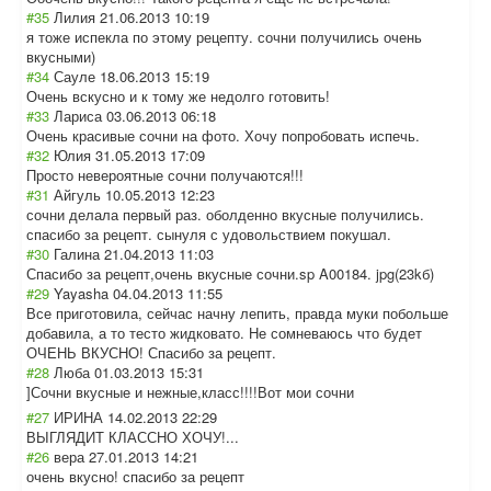
#35
Лилия
21.06.2013 10:19
я тоже испекла по этому рецепту. сочни получились очень
вкусными)
#34
Сауле
18.06.2013 15:19
Очень вскусно и к тому же недолго готовить!
#33
Лариса
03.06.2013 06:18
Очень красивые сочни на фото. Хочу попробовать испечь.
#32
Юлия
31.05.2013 17:09
Просто невероятные сочни получаются!!!
#31
Айгуль
10.05.2013 12:23
сочни делала первый раз. оболденно вкусные получились.
спасибо за рецепт. сынуля с удовольствием покушал.
#30
Галина
21.04.2013 11:03
Спасибо за рецепт,очень вкусные сочни.sp A00184. jpg(23kб)
#29
Yayasha
04.04.2013 11:55
Все приготовила, сейчас начну лепить, правда муки побольше
добавила, а то тесто жидковато. Не сомневаюсь что будет
ОЧЕНЬ ВКУСНО! Спасибо за рецепт.
#28
Люба
01.03.2013 15:31
]Сочни вкусные и нежные,класс!!!
!Вот мои сочни
#27
ИРИНА
14.02.2013 22:29
ВЫГЛЯДИТ КЛАССНО ХОЧУ!...
#26
вера
27.01.2013 14:21
очень вкусно! спасибо за рецепт