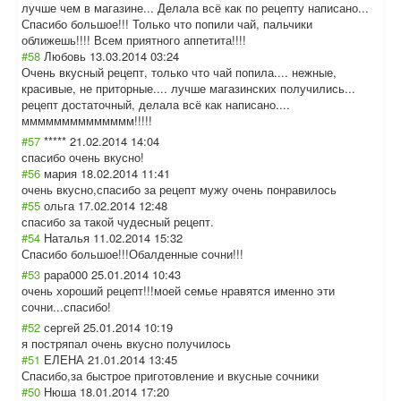
лучше чем в магазине... Делала всё как по рецепту написано...
Спасибо большое!!! Только что попили чай, пальчики
оближешь!!!! Всем приятного аппетита!!!!
#58
Любовь
13.03.2014 03:24
Очень вкусный рецепт, только что чай попила.... нежные,
красивые, не приторные.... лучше магазинских получились...
рецепт достаточный, делала всё как написано....
мммммммммммммм!
!!!!
#57
*****
21.02.2014 14:04
спасибо очень вкусно!
#56
мария
18.02.2014 11:41
очень вкусно,спасибо за рецепт мужу очень понравилось
#55
ольга
17.02.2014 12:48
спасибо за такой чудесный рецепт.
#54
Наталья
11.02.2014 15:32
Спасибо большое!!!Обалд
енные сочни!!!
#53
рара000
25.01.2014 10:43
очень хороший рецепт!!!моей семье нравятся именно эти
сочни...спасибо
!
#52
сергей
25.01.2014 10:19
я постряпал очень вкусно получилось
#51
ЕЛЕНА
21.01.2014 13:45
Спасибо,за быстрое приготовление и вкусные сочники
#50
Нюша
18.01.2014 17:20