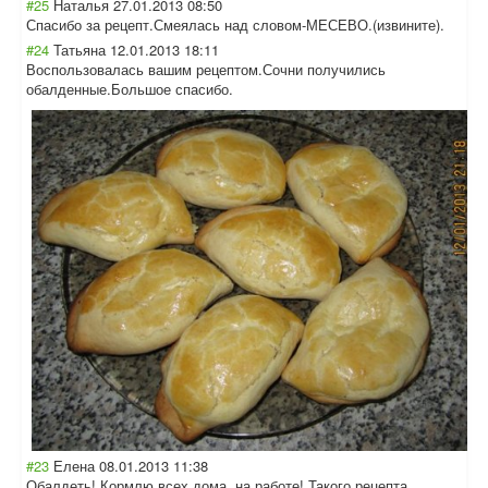
#25
Наталья
27.01.2013 08:50
Спасибо за рецепт.Смеялась над словом-МЕСЕВО.(
извините).
#24
Татьяна
12.01.2013 18:11
Воспользовалась вашим рецептом.Сочни получились
обалденные.Боль
шое спасибо.
#23
Елена
08.01.2013 11:38
Обалдеть! Кормлю всех дома, на работе! Такого рецепта