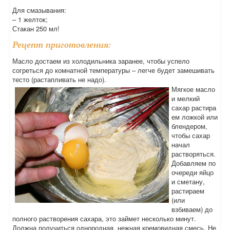
Для смазывания:
– 1 желток;
Стакан 250 мл!
Рецепт приготовления:
Масло достаем из холодильника заранее, чтобы успело
согреться до комнатной температуры – легче будет замешивать
тесто (растапливать не надо).
Мягкое масло
и мелкий
сахар растира
ем ложкой или
блендером,
чтобы сахар
начал
растворяться.
Добавляем по
очереди яйцо
и сметану,
растираем
(или
взбиваем) до
полного растворения сахара, это займет несколько минут.
Должна получиться однородная, нежная кремовидная смесь. Не