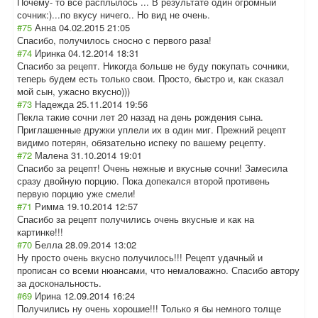
Почему- то все расплылось ... В результате один огромный
сочник:)...по вкусу ничего.. Но вид не очень.
#75
Анна
04.02.2015 21:05
Спасибо, получилось сносно с первого раза!
#74
Иринка
04.12.2014 18:31
Спасибо за рецепт. Никогда больше не буду покупать сочники,
теперь будем есть только свои. Просто, быстро и, как сказал
мой сын, ужасно вкусно)))
#73
Надежда
25.11.2014 19:56
Пекла такие сочни лет 20 назад на день рождения сына.
Приглашенные дружки уплели их в один миг. Прежний рецепт
видимо потерян, обязательно испеку по вашему рецепту.
#72
Малена
31.10.2014 19:01
Спасибо за рецепт! Очень нежные и вкусные сочни! Замесила
сразу двойную порцию. Пока допекался второй противень
первую порцию уже смели!
#71
Римма
19.10.2014 12:57
Спасибо за рецепт получились очень вкусные и как на
картинке!!!
#70
Белла
28.09.2014 13:02
Ну просто очень вкусно получилось!!! Рецепт удачный и
прописан со всеми нюансами, что немаловажно. Спасибо автору
за доскональность.
#69
Ирина
12.09.2014 16:24
Получились ну очень хорошие!!! Только я бы немного толще