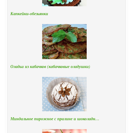
Капкейки-обезьянки
Оладьи из кабачков (кабачковые оладушки)
Миндальное пирожное с пралине и шоколадн…