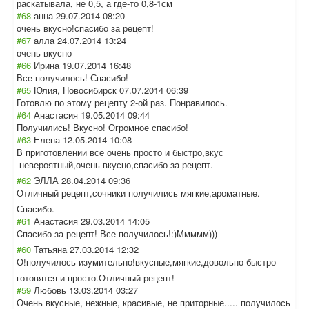
раскатывала, не 0,5, а где-то 0,8-1см
#68
анна
29.07.2014 08:20
очень вкусно!спасибо за рецепт!
#67
алла
24.07.2014 13:24
очень вкусно
#66
Ирина
19.07.2014 16:48
Все получилось! Спасибо!
#65
Юлия, Новосибирск
07.07.2014 06:39
Готовлю по этому рецепту 2-ой раз. Понравилось.
#64
Анастасия
19.05.2014 09:44
Получились! Вкусно! Огромное спасибо!
#63
Елена
12.05.2014 10:08
В приготовлении все очень просто и быстро,вкус
-невероятный,оч
ень вкусно,спасибо за рецепт.
#62
ЭЛЛА
28.04.2014 09:36
Отличный рецепт,сочники получились мягкие,ароматны
е.
Спасибо.
#61
Анастасия
29.03.2014 14:05
Cпасибо за рецепт! Все получилось!:)Мм
ммм)))
#60
Татьяна
27.03.2014 12:32
О!получилось изумительно!вку
сные,мягкие,дов
ольно быстро
готовятся и просто.Отличный рецепт!
#59
Любовь
13.03.2014 03:27
Очень вкусные, нежные, красивые, не приторные..... получилось