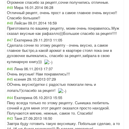
Огромное спасибо за рецепт,сочни получились отличные.
#49
Мира
16.01.2014 06:28
Отличный рецепт, очень прост а самое главное очень вкусно!!
Спасибо большое!!
#48
Лейсан
09.01.2014 16:59
Приготовила по вашему рецепту, моим очень понравилось.Муж
сказал вкусные как рафаэлло)))Боль
шое спасибо за рецепт!!!!
#47
Екатерина
29.11.2013 11:05
Сделала сочни по этому рецепту - очень вкусно, а самое
главное быстро,а какой аромат в квартире стоял пока они в
духовочке выпекались, спасибо за рецепт,забрала в свою
кулинарную книгу)))
#46
Лена
06.11.2013 17:37
Очень вкусные! Нам понравились!!!
#45
ксения
29.10.2013 07:29
ООчень вкусно!детки с радостью помогали печь и
лопать!!)спасиб
о за рецепт!
#44
Екатерина
05.10.2013 15:55
Пеку всегда только по этому рецепту. Сынишка любитель
сочней и для меня этот рецепт оказался просто находкой.
Получаются мягкие, нежные, самое то. Спасибо!
#43
Таня
27.09.2013 16:50
Завтра буду готовить такую вкусняшку. Побольше сделаю, а то
14–16 шт будет маловато))) Выглядят аппетитно!