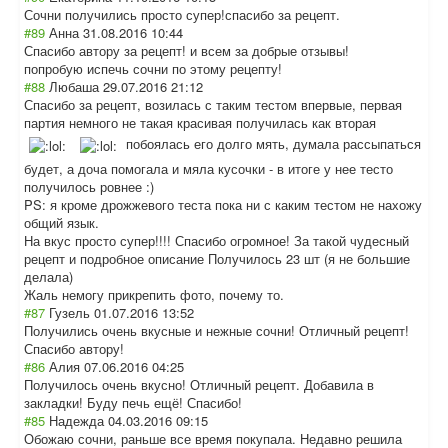
Сочни получились просто супер!спасибо за рецепт.
#89
Анна
31.08.2016 10:44
Спасибо автору за рецепт! и всем за добрые отзывы!
попробую испечь сочни по этому рецепту!
#88
Любаша
29.07.2016 21:12
Спасибо за рецепт, возилась с таким тестом впервые, первая
партия немного не такая красивая получилась как вторая
побоялась его долго мять, думала рассыпаться
будет, а доча помогала и мяла кусочки - в итоге у нее тесто
получилось ровнее :)
PS: я кроме дрожжевого теста пока ни с каким тестом не нахожу
общий язык.
На вкус просто супер!!!! Спасибо огромное! За такой чудесный
рецепт и подробное описание Получилось 23 шт (я не большие
делала)
Жаль немогу прикрепить фото, почему то.
#87
Гузель
01.07.2016 13:52
Получились очень вкусные и нежные сочни! Отличный рецепт!
Спасибо автору!
#86
Алия
07.06.2016 04:25
Получилось очень вкусно! Отличный рецепт. Добавила в
закладки! Буду печь ещё! Спасибо!
#85
Надежда
04.03.2016 09:15
Обожаю сочни, раньше все время покупала. Недавно решила