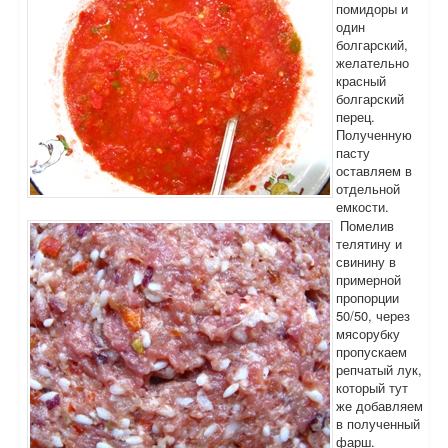
помидоры и
один
болгарский,
желательно
красный
болгарский
перец.
Полученную
пасту
оставляем в
отдельной
емкости.
Помелив
телятину и
свинину в
примерной
пропорции
50/50, через
мясорубку
пропускаем
репчатый лук,
который тут
же добавляем
в полученный
фарш.