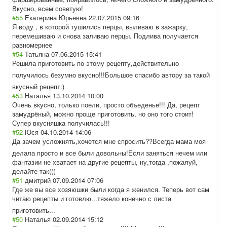
Вкусно, всем советую!
#55
Екатерина Юрьевна
22.07.2015 09:16
Я воду , в которой тушились перцы, выливаю в зажарку,
перемешиваю и снова заливаю перцы. Подлива получается
равномернее
#54
Татьяна
07.06.2015 15:41
Решила приготовить по этому рецепту,действи
тельно
получилось безумно вкусно!!!Большо
е спасибо автору за такой
вкусный рецепт:)
#53
Наталья
13.10.2014 10:00
Очень вкусно, только поели, просто объеденье!!! Да, рецепт
замудрёный, можно проще приготовить, но оно того стоит!
Супер вкусняшка получилась!!!
#52
Юся
04.10.2014 14:06
Да зачем усложнять,хочет
ся мне спросить??Всегд
а мама моя
делала просто и все были довольны!Если заняться нечем или
фантазии не хватает на другие рецепты, ну,тогда ,пожалуй,
делайте так(((
#51
дмитрий
07.09.2014 07:06
Где же вы все хозяюшки были когда я женился. Теперь вот сам
читаю рецепты и готовлю...тяжел
о конечно с листа
приготовить...
#50
Наталья
02.09.2014 15:12