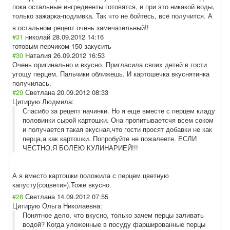
пока остальные ингредиенты готовятся, и при это никакой воды,
только зажарка-подливк
а. Так что не бойтесь, всё получится. А
в остальном рецепт очень замечательный!!
#31
николай
28.09.2012 14:16
готовым перчиком 150 закусить
#30
Наталия
26.09.2012 16:53
Очень оригинально и вкусно. Пригласила своих детей в гости
угощу перцем. Пальчики оближешь. И картошечка вкуснятинка
получилась.
#29
Светлана
20.09.2012 08:33
Цитирую Людмила:
Спасибо за рецепт начинки. Но я еще вместе с перцем кладу
половинки сырой картошки. Она пропитываетсчя всем соком
и получается такая вкусная,что гости просят добавки не как
перца,а как картошки. Попробуйте не пожалеете. ЕСЛИ
ЧЕСТНО,Я БОЛЕЮ КУЛИНАРИЕЙ!!!
А я вместо картошки положила с перцем цветную
капусту(соцвети
я).Тоже вкусно.
#28
Светлана
14.09.2012 07:55
Цитирую Ольга Николаевна:
Понятное дело, что вкусно, только зачем перцы заливать
водой? Когда уложенные в посуду фаршированные перцы