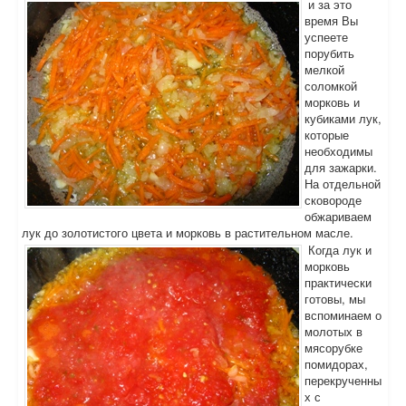
и за это
время Вы
успеете
порубить
мелкой
соломкой
морковь и
кубиками лук,
которые
необходимы
для зажарки.
На отдельной
сковороде
обжариваем
лук до золотистого цвета и морковь в растительном масле.
Когда лук и
морковь
практически
готовы, мы
вспоминаем о
молотых в
мясорубке
помидорах,
перекрученны
х с