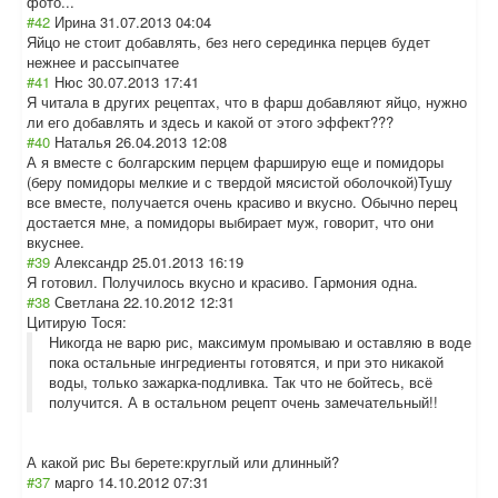
фото...
#42
Ирина
31.07.2013 04:04
Яйцо не стоит добавлять, без него серединка перцев будет
нежнее и рассыпчатее
#41
Нюс
30.07.2013 17:41
Я читала в других рецептах, что в фарш добавляют яйцо, нужно
ли его добавлять и здесь и какой от этого эффект???
#40
Наталья
26.04.2013 12:08
А я вместе с болгарским перцем фарширую еще и помидоры
(беру помидоры мелкие и с твердой мясистой оболочкой)Тушу
все вместе, получается очень красиво и вкусно. Обычно перец
достается мне, а помидоры выбирает муж, говорит, что они
вкуснее.
#39
Александр
25.01.2013 16:19
Я готовил. Получилось вкусно и красиво. Гармония одна.
#38
Светлана
22.10.2012 12:31
Цитирую Тося:
Никогда не варю рис, максимум промываю и оставляю в воде
пока остальные ингредиенты готовятся, и при это никакой
воды, только зажарка-подливка. Так что не бойтесь, всё
получится. А в остальном рецепт очень замечательный!!
А какой рис Вы берете:круглый или длинный?
#37
марго
14.10.2012 07:31