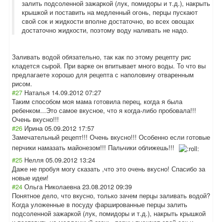
залить подсоленной зажаркой (лук, помидоры и т.д.), накрыть
крышкой и поставить на медленный огонь, перцы пускают
свой сок и жидкости вполне достаточно, во всех овощах
достаточно жидкости, поэтому воду наливать не надо.
Заливать водой обязательно, так как по этому рецепту рис
кладется сырой. При варке он впитывает много воды. То что вы
предлагаете хорошо для рецепта с наполовину отваренным
рисом.
#27
Наталья
14.09.2012 07:27
Таким способом моя мама готовила перец, когда я была
ребенком...Это самое вкусное, что я когда-либо пробовала!!!
Очень вкусно!!!
#26
Ирина
05.09.2012 17:57
Замечательный рецепт!!! Очень вкусно!!! Особенно если готовые
перчики намазать майонезом!!! Пальчики оближешь!!!
#25
Нелля
05.09.2012 13:24
Даже не пробуя могу сказать ,что это очень вкусно! Спасибо за
новые идеи!
#24
Ольга Николаевна
23.08.2012 09:39
Понятное дело, что вкусно, только зачем перцы заливать водой?
Когда уложенные в посуду фаршированные перцы залить
подсоленной зажаркой (лук, помидоры и т.д.), накрыть крышкой