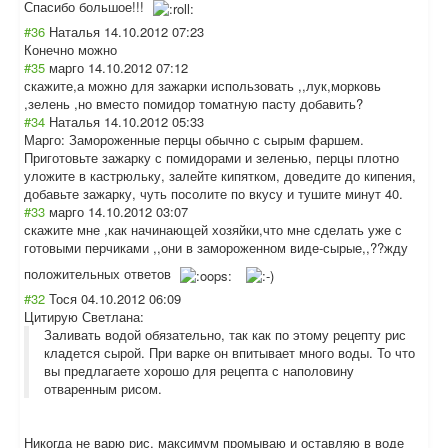
Спасибо большое!!!
#36
Наталья
14.10.2012 07:23
Конечно можно
#35
марго
14.10.2012 07:12
скажите,а можно для зажарки использовать ,,лук,морковь
,зелень ,но вместо помидор томатную пасту добавить?
#34
Наталья
14.10.2012 05:33
Марго: Замороженные перцы обычно с сырым фаршем.
Приготовьте зажарку с помидорами и зеленью, перцы плотно
уложите в кастрюльку, залейте кипятком, доведите до кипения,
добавьте зажарку, чуть посолите по вкусу и тушите минут 40.
#33
марго
14.10.2012 03:07
скажите мне ,как начинающей хозяйки,что мне сделать уже с
готовыми перчиками ,,они в замороженном виде-сырые,,??ж
ду
положительных ответов
#32
Тося
04.10.2012 06:09
Цитирую Светлана:
Заливать водой обязательно, так как по этому рецепту рис
кладется сырой. При варке он впитывает много воды. То что
вы предлагаете хорошо для рецепта с наполовину
отваренным рисом.
Никогда не варю рис, максимум промываю и оставляю в воде