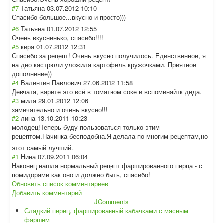
#7
Татьяна
03.07.2012 10:10
Спасибо большое...вкусн
о и просто)))
#6
Татьяна
01.07.2012 12:55
Очень вкусненько, спасибо!!!!
#5
кира
01.07.2012 12:31
Спасибо за рецепт! Очень вкусно получилось. Единственное, я
на дно кастрюли уложила картофель кружочками. Приятное
дополнение))
#4
Валентин Павлович
27.06.2012 11:58
Девчата, варите это всё в томатном соке и вспоминайтк деда.
#3
мила
29.01.2012 12:06
замечательно и очень вкусно!!!
#2
лина
13.10.2011 10:23
молодец!Теперь буду пользоваться только этим
рецептом.Начинк
а бесподобна.Я делала по многим рецептам,но
этот самый лучший.
#1
Нина
07.09.2011 06:04
Наконец нашла нормальный рецепт фаршированного перца - с
помидорами как оно и должно быть, спасибо!
Обновить список комментариев
Добавить комментарий
JComments
Сладкий перец, фаршированный кабачками с мясным
фаршем