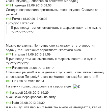
Очень вкусно))), спасибо за рецепт!!!! Молодец!!!
#49
Надежда
28.09.2013 08:53
Сегодня попробовала приготовить, очень вкусно! Спасибо за
рецепт!
#48
Роман
18.09.2013 08:23
Цитирую Наталья:
В рис перед тем как смешивать с фаршем варить не нужно
?????????????
Можно не варить. Но лучше слегка отварить, это упростит
задачу, т.е. исключит вероятность жесткого риса.
#47
Наталья
11.09.2013 21:59
В рис перед тем как смешивать с фаршем варить не нужно
?????????????
#46
Екатерина
28.08.2013 15:19
Отличный рецепт!! я ещё делаю соус к ним...смешиваю сметану
с чесноком) Попробуйте,кто не боится чеснока)Бон аппетит!!
#45
Оля
26.08.2013 02:54
На зиму - только заморозить в сыром виде
#44
андрей
25.08.2013 19:29
а как законсервироваа
ть на зиму
#43
Nata
23.08.2013 03:30
А в чем тушите перцы? У меня так много не вмещается, как на