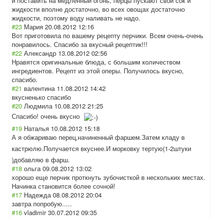
и поставить на медленный огонь, перцы пускают свой сок и
жидкости вполне достаточно, во всех овощах достаточно
жидкости, поэтому воду наливать не надо.
#23
Мария
20.08.2012 12:16
Вот приготовила по вашему рецепту перчики. Всем очень-очень
понравилось. Спасибо за вкусный рецептик!!!
#22
Александр
13.08.2012 02:56
Нравятся оригинальные блюда, с большим количеством
ингредиентов. Рецепт из этой оперы. Получилось вкусно,
спасибо.
#21
валентина
11.08.2012 14:42
вкусненько спасибо
#20
Людмила
10.08.2012 21:25
Спасибо! очень вкусно
#19
Наталья
10.08.2012 15:18
А я обжариваю перец,начиненны
й фаршем.Затем кладу в
кастрюлю.Получа
ется вкуснее.И морковку тертую(1-2штуки
)добавляю в фарш.
#18
ольга
09.08.2012 13:02
хорошо еще перчик проткнуть зубочисткой в нескольких местах.
Начинка становится более сочной!
#17
Надежда
08.08.2012 20:04
завтра попробую.....
#16
vladimir
30.07.2012 09:35