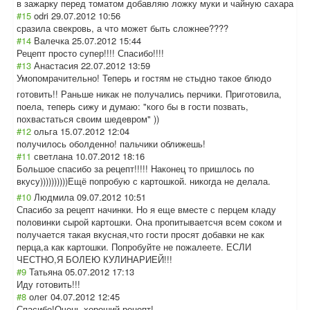
в зажарку перед томатом добавляю ложку муки и чайную сахара
#15
odri
29.07.2012 10:56
сразила свекровь, а что может быть сложнее????
#14
Валечка
25.07.2012 15:44
Рецепт просто супер!!!! Спасибо!!!!
#13
Анастасия
22.07.2012 13:59
Умопомрачительн
о! Теперь и гостям не стыдно такое блюдо
готовить!! Раньше никак не получались перчики. Приготовила,
поела, теперь сижу и думаю: "кого бы в гости позвать,
похвастаться своим шедевром" ))
#12
ольга
15.07.2012 12:04
получилось оболденно! пальчики оближешь!
#11
светлана
10.07.2012 18:16
Большое спасибо за рецепт!!!!! Наконец то пришлось по
вкусу))))))))))
Ещё попробую с картошкой. никогда не делала.
#10
Людмила
09.07.2012 10:51
Спасибо за рецепт начинки. Но я еще вместе с перцем кладу
половинки сырой картошки. Она пропитываетсчя всем соком и
получается такая вкусная,что гости просят добавки не как
перца,а как картошки. Попробуйте не пожалеете. ЕСЛИ
ЧЕСТНО,Я БОЛЕЮ КУЛИНАРИЕЙ!!!
#9
Татьяна
05.07.2012 17:13
Иду готовить!!!
#8
олег
04.07.2012 12:45
Спасибо!Очень хороший рецепт!