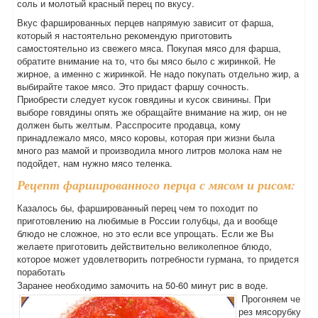
соль и молотый красный перец по вкусу.
Вкус фаршированных перцев напрямую зависит от фарша,
который я настоятельно рекомендую приготовить
самостоятельно из свежего мяса. Покупая мясо для фарша,
обратите внимание на то, что бы мясо было с жиринкой. Не
жирное, а именно с жиринкой. Не надо покупать отдельно жир, а
выбирайте такое мясо. Это придаст фаршу сочность.
Приобрести следует кусок говядины и кусок свинины. При
выборе говядины опять же обращайте внимание на жир, он не
должен быть желтым. Расспросите продавца, кому
принадлежало мясо, мясо коровы, которая при жизни была
много раз мамой и производила много литров молока нам не
подойдет, нам нужно мясо теленка.
Рецепт фаршированного перца с мясом и рисом:
Казалось бы, фаршированный перец чем то походит по
приготовлению на любимые в России голубцы, да и вообще
блюдо не сложное, но это если все упрощать. Если же Вы
желаете приготовить действительно великолепное блюдо,
которое может удовлетворить потребности гурмана, то придется
поработать
Заранее необходимо замочить на 50-60 минут рис в воде.
Прогоняем че
рез мясорубку