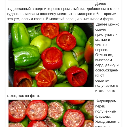
Далее
выдержанный в воде и хорошо промытый рис добавляем в мясо,
туда же выливаем половину молотых помидоров с болгарским
перцем, соль и красный молотый перец и вымешиваем фарш.
Далее можно
смело
приступать к
мытью и
чистке
перцев.
Отмыв их,
вырезаем
сердцевину и
освобождаем
их от
семечек,
получается в
итоге нечто
такое, как на фото.
Фаршируем
перец
полученным
фаршем.
Укладываем в
кастрюлю