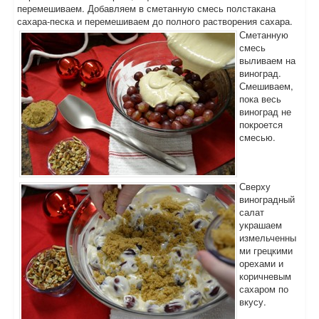
перемешиваем. Добавляем в сметанную смесь полстакана
сахара-песка и перемешиваем до полного растворения сахара.
Сметанную
смесь
выливаем на
виноград.
Смешиваем,
пока весь
виноград не
покроется
смесью.
Сверху
виноградный
салат
украшаем
измельченны
ми грецкими
орехами и
коричневым
сахаром по
вкусу.