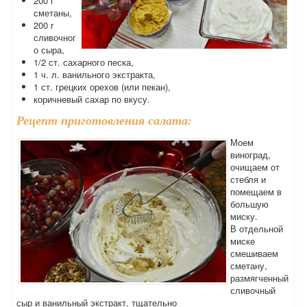
200 г
сметаны,
200 г
сливочног
о сыра,
1/2 ст. сахарного песка,
1 ч. л. ванильного экстракта,
1 ст. грецких орехов (или пекан),
коричневый сахар по вкусу.
Рецепт приготовления салата:
Моем
виноград,
очищаем от
стебля и
помещаем в
большую
миску.
В отдельной
миске
смешиваем
сметану,
размягченный
сливочный
сыр и ванильный экстракт, тщательно