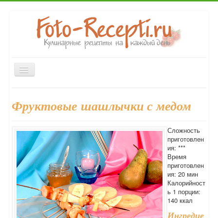
Включить/
выключить
навигацию
Главная
Закуски
Первые блюда
Вторые блюда
Фруктовые шашлычки с медом
Выпечка
Напитки
Консервирование
Десерты
Форум
Сложность
приготовлен
ия: ***
Время
приготовлен
ия: 20 мин
Калорийност
ь 1 порции:
140 ккал
Ингредие