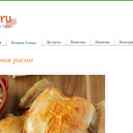
а
Десерты
Выпечка
Напитки
Консер
Вторые блюда
ная рисом