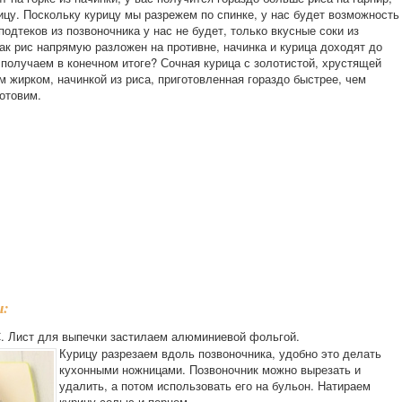
цу. Поскольку курицу мы разрежем по спинке, у нас будет возможность
одтеков из позвоночника у нас не будет, только вкусные соки из
как рис напрямую разложен на противне, начинка и курица доходят до
 получаем в конечном итоге? Сочная курица с золотистой, хрустящей
м жирком, начинкой из риса, приготовленная гораздо быстрее, чем
отовим.
ы:
С. Лист для выпечки застилаем алюминиевой фольгой.
Курицу разрезаем вдоль позвоночника, удобно это делать
кухонными ножницами. Позвоночник можно вырезать и
удалить, а потом использовать его на бульон. Натираем
курицу солью и перцем.