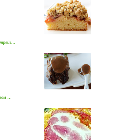
штрейз…
овом …