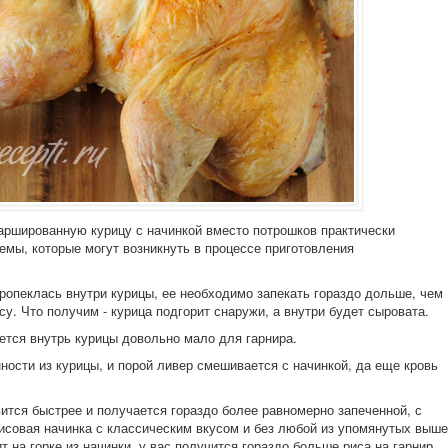
ршированную курицу с начинкой вместо потрошков практически
емы, которые могут возникнуть в процессе приготовления
пропеклась внутри курицы, ее необходимо запекать гораздо дольше, чем
су. Что получим - курица подгорит снаружи, а внутри будет сыровата.
ется внутрь курицы довольно мало для гарнира.
ности из курицы, и порой ливер смешивается с начинкой, да еще кровь
вится быстрее и получается гораздо более равномерно запеченной, с
рисовая начинка с классическим вкусом и без любой из упомянутых выше
 на горке из начинки, у вас получится гораздо больше риса на гарнир,