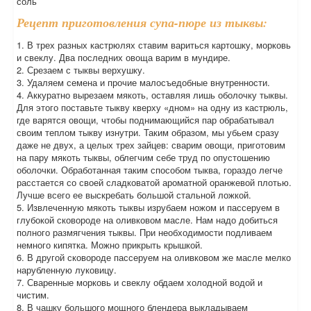
соль
Рецепт приготовления супа-пюре из тыквы:
1. В трех разных кастрюлях ставим вариться картошку, морковь
и свеклу. Два последних овоща варим в мундире.
2. Срезаем с тыквы верхушку.
3. Удаляем семена и прочие малосъедобные внутренности.
4. Аккуратно вырезаем мякоть, оставляя лишь оболочку тыквы.
Для этого поставьте тыкву кверху «дном» на одну из кастрюль,
где варятся овощи, чтобы поднимающийся пар обрабатывал
своим теплом тыкву изнутри. Таким образом, мы убьем сразу
даже не двух, а целых трех зайцев: сварим овощи, приготовим
на пару мякоть тыквы, облегчим себе труд по опустошению
оболочки. Обработанная таким способом тыква, гораздо легче
расстается со своей сладковатой ароматной оранжевой плотью.
Лучше всего ее выскребать большой стальной ложкой.
5. Извлеченную мякоть тыквы изрубаем ножом и пассеруем в
глубокой сковороде на оливковом масле. Нам надо добиться
полного размягчения тыквы. При необходимости подливаем
немного кипятка. Можно прикрыть крышкой.
6. В другой сковороде пассеруем на оливковом же масле мелко
нарубленную луковицу.
7. Сваренные морковь и свеклу обдаем холодной водой и
чистим.
8. В чашку большого мощного блендера выкладываем