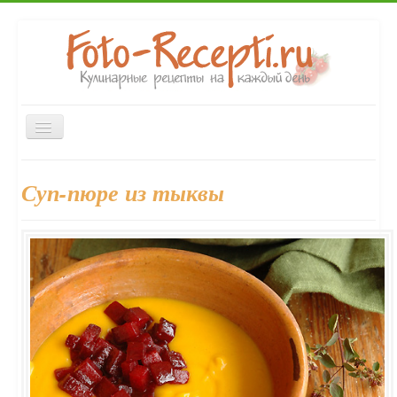
Включить/
выключить
навигацию
Главная
Закуски
Вторые блюда
Первые блюда
Суп-пюре из тыквы
Десерты
Выпечка
Напитки
Консервирование
Форум