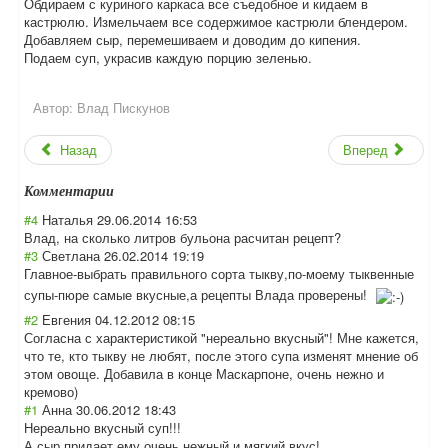
Обдираем с куриного каркаса все съедобное и кидаем в
кастрюлю. Измельчаем все содержимое кастрюли блендером.
Добавляем сыр, перемешиваем и доводим до кипения.
Подаем суп, украсив каждую порцию зеленью.
Автор:
Влад Пискунов
Назад
Вперед
Комментарии
#4
Наталья
29.06.2014 16:53
Влад, на сколько литров бульона расчитан рецепт?
#3
Светлана
26.02.2014 19:19
Главное-выбрать правильного сорта тыкву,по-моему тыквенные
супы-пюре самые вкусные,а рецепты Влада проверены!
#2
Евгения
04.12.2012 08:15
Согласна с характеристикой "нереально вкусный"! Мне кажется,
что те, кто тыкву не любят, после этого супа изменят мнение об
этом овоще. Добавила в конце Маскарпоне, очень нежно и
кремово)
#1
Анна
30.06.2012 18:43
Нереально вкусный суп!!!
А сыр придает ему очень нежный и мягкий вкус!