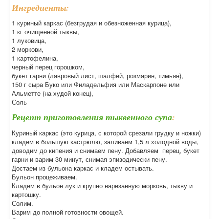
Ингредиенты:
1 куриный каркас (безгрудая и обезноженная курица),
1 кг очищенной тыквы,
1 луковица,
2 моркови,
1 картофелина,
черный перец горошком,
букет гарни (лавровый лист, шалфей, розмарин, тимьян),
150 г сыра Буко или Филадельфия или Маскарпоне или
Альметте (на худой конец),
Соль
Рецепт приготовления тыквенного супа
:
Куриный каркас (это курица, с которой срезали грудку и ножки)
кладем в большую кастрюлю, заливаем 1,5 л холодной воды,
доводим до кипения и снимаем пену. Добавляем перец, букет
гарни и варим 30 минут, снимая эпизодически пену.
Достаем из бульона каркас и кладем остывать.
Бульон процеживаем.
Кладем в бульон лук и крупно нарезанную морковь, тыкву и
картошку.
Солим.
Варим до полной готовности овощей.