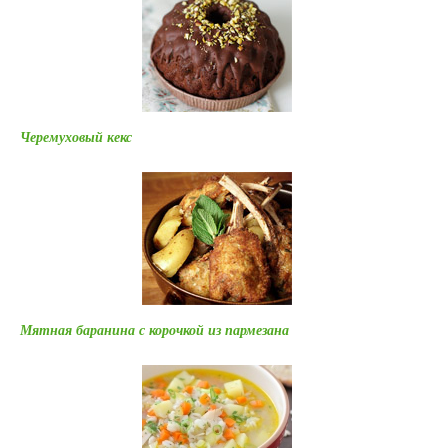
Черемуховый кекс
Мятная баранина с корочкой из пармезана