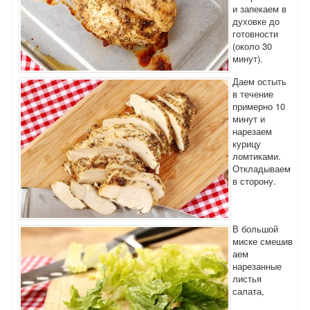
и запекаем в
духовке до
готовности
(около 30
минут).
Даем остыть
в течение
примерно 10
минут и
нарезаем
курицу
ломтиками.
Откладываем
в сторону.
В большой
миске смешив
аем
нарезанные
листья
салата,