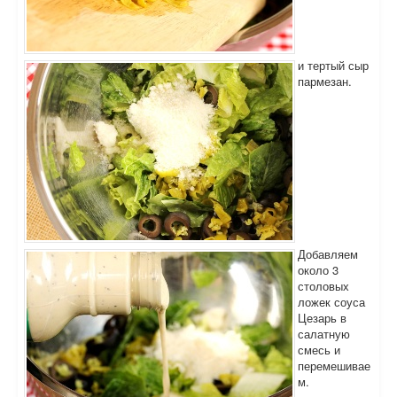
и тертый сыр
пармезан.
Добавляем
около 3
столовых
ложек соуса
Цезарь в
салатную
смесь и
перемешивае
м.