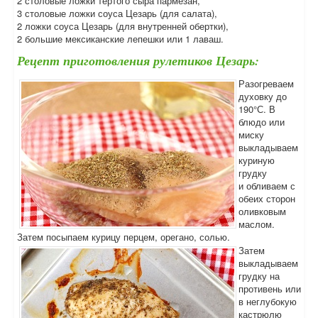
2 столовые ложки тертого сыра пармезан,
3 столовые ложки соуса Цезарь (для салата),
2 ложки соуса Цезарь (для внутренней обертки),
2 большие мексиканские лепешки или 1 лаваш.
Рецепт приготовления рулетиков Цезарь:
Разогреваем
духовку до
190°С. В
блюдо или
миску
выкладываем
куриную
грудку
и обливаем с
обеих сторон
оливковым
маслом.
Затем посыпаем курицу перцем, орегано, солью.
Затем
выкладываем
грудку на
противень или
в неглубокую
кастрюлю