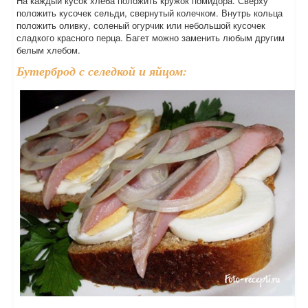
На каждый кусок хлеба положить кружок помидора. Сверху
положить кусочек сельди, свернутый колечком. Внутрь кольца
положить оливку, соленый огурчик или небольшой кусочек
сладкого красного перца. Багет можно заменить любым другим
белым хлебом.
Бутерброд с селедкой и яйцом: