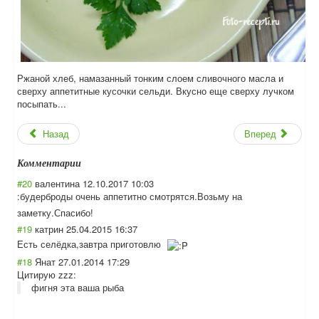
Ржаной хлеб, намазанный тонким слоем сливочного масла и
сверху аппетитные кусочки сельди. Вкусно еще сверху лучком
посыпать...
Назад
Вперед
Комментарии
#20
валентина
12.10.2017 10:03
:будерброды очень аппетитно смотрятся.Возьм
у на
заметку.Спасибо
!
#19
катрин
25.04.2015 16:37
Есть селёдка,завтра приготовлю
#18
Янат
27.01.2014 17:29
Цитирую zzz:
фигня эта ваша рыба