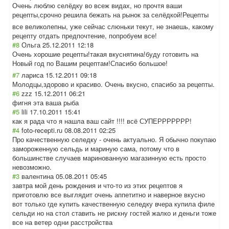
Очень люблю селёдку во всеж видах, но прочтя ваши
рецепты,срочно решила бежать на рынок за селёдкой!Рецепт
ы
все великолепны, уже сейчас слюньки текут, не знаешь, какому
рецепту отдать предпочтение, попробуем все!
#8
Ольга
25.12.2011 12:18
Очень хорошие рецепты!такая вкуснятина!буду готовить на
Новый год по Вашим рецептам!Спасиб
о большое!
#7
лариса
15.12.2011 09:18
Молодцы,здорово и красиво. Очень вкусно, спасибо за рецепты.
#6
zzz
15.12.2011 06:21
фигня эта ваша рыба
#5
lili
17.10.2011 15:41
как я рада что я нашла ваш сайт !!!! всё СУПЕРРРРРРР!
#4
foto-recepti.ru
08.08.2011 02:25
Про качественную селедку - очень актуально. Я обычно покупаю
замороженную сельдь и мариную сама, потому что в
большинстве случаев маринованную магазинную есть просто
невозможно.
#3
валентина
05.08.2011 05:45
завтра мой день рождения и что-то из этих рецептов я
приготовлю все выглядит очень аппетитно и наверное вкусно
вот только где купить качественную селедку вчера купила филе
сельди но на стол ставить не рискну гостей жалко и деньги тоже
все на ветер одни расстройства