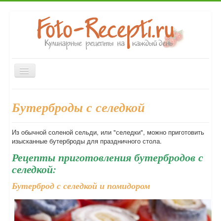
Включить/
выключить
навигацию
Главная
Первые блюда
Вторые блюда
Закуски
Бутерброды с селедкой
Десерты
Выпечка
Напитки
Консервирование
Форум
Из обычной соленой сельди, или "селедки", можно приготовить
изысканные бутерброды для праздничного стола.
Рецепты приготовления бутербродов с
селедкой:
Бутерброд с селедкой и помидором