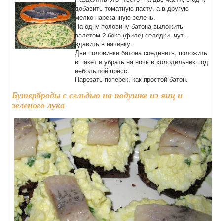
добавить томатную пасту, а в другую
мелко нарезанную зелень.
На одну половину батона выложить
валетом 2 бока (филе) селедки, чуть
вдавить в начинку.
Две половинки батона соединить, положить
в пакет и убрать на ночь в холодильник под
небольшой пресс.
Нарезать поперек, как простой батон.
Бутерброды с сельдью на подушке из яиц и
зеленого лука