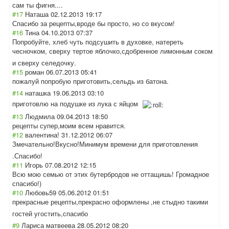
сам ты фигня....
#17
Наташа
02.12.2013 19:17
Спасибо за рецепты,вроде бы просто, но со вкусом!
#16
Тина
04.10.2013 07:37
Попробуйте, хлеб чуть подсушить в духовке, натереть
чесночком, сверху тертое яблочко,сдобрен
ное лимонным соком
и сверху селедочку.
#15
роман
06.07.2013 05:41
пожалуй попробую приготовить,сел
ьдь из батона.
#14
наташка
19.06.2013 03:10
приготовлю на подушке из лука с яйцом
#13
Людмила
09.04.2013 18:50
рецепты супер,моим всем нравится.
#12
валентина!
31.12.2012 06:07
Змечательно!Вку
сно!Минимум времени для приготовления
.Спасибо!
#11
Игорь
07.08.2012 12:15
Всю мою семью от этих бутербродов не оттащишь! Громадное
спасибо!)
#10
Любовь59
05.06.2012 01:51
прекрасные рецепты,прекрас
но оформлены ,не стыдно такими
гостей угостить,спасиб
о
#9
Лариса матвеева
28.05.2012 08:20