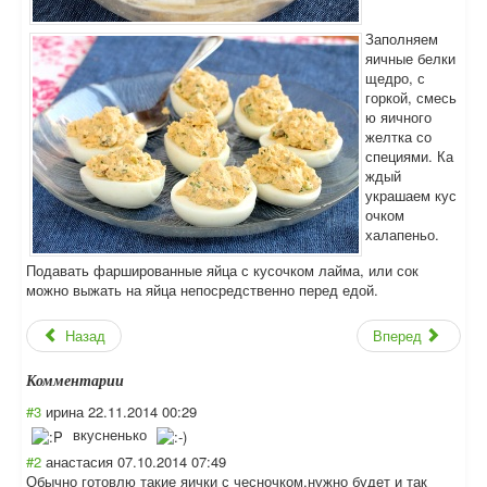
Заполняем
яичные белки
щедро, с
горкой, смесь
ю яичного
желтка со
специями. Ка
ждый
украшаем кус
очком
халапеньо.
Подавать фаршированные яйца с кусочком лайма, или сок
можно выжать на яйца непосредственно перед едой.
Назад
Вперед
Комментарии
#3
ирина
22.11.2014 00:29
вкусненько
#2
анастасия
07.10.2014 07:49
Обычно готовлю такие яички с чесночком,нужно будет и так