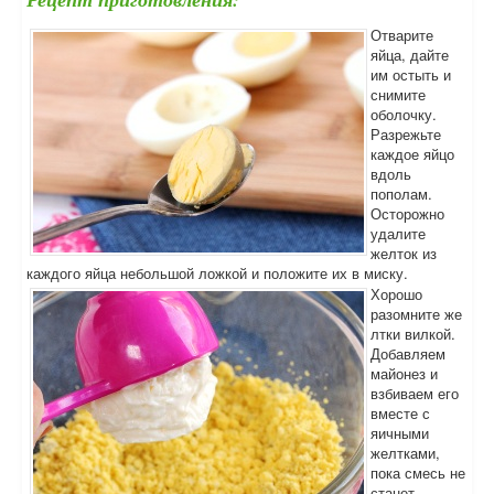
Отварите
яйца, дайте
им остыть и
снимите
оболочку.
Разрежьте
каждое яйцо
вдоль
пополам.
Осторожно
удалите
желток из
каждого яйца небольшой ложкой и положите их в миску.
Хорошо
разомните же
лтки вилкой.
Добавляем
майонез и
взбиваем его
вместе с
яичными
желтками,
пока смесь не
станет