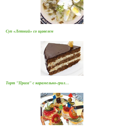
Суп «Летний» со щавелем
Торт "Прага" с карамельно-грил…