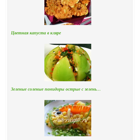
Цветная капуста в кляре
Зеленые соленые помидоры острые с зелень…