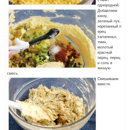
однородной.
Добавляем
кинзу,
зеленый лук,
нарезанный п
ерец
халапеньо,
тмин,
молотый
красный
перец, перец
и соль в
яичную
смесь.
Смешиваем
вместе.