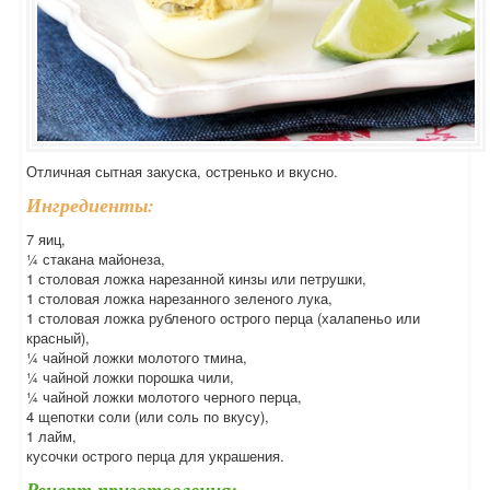
Отличная сытная закуска, остренько и вкусно.
Ингредиенты:
7 яиц,
¼ стакана майонеза,
1 столовая ложка нарезанной кинзы или петрушки,
1 столовая ложка нарезанного зеленого лука,
1 столовая ложка рубленого острого перца (халапеньо или
красный),
¼ чайной ложки молотого тмина,
¼ чайной ложки порошка чили,
¼ чайной ложки молотого черного перца,
4 щепотки соли (или соль по вкусу),
1 лайм,
кусочки острого перца для украшения.
Рецепт приготовления: