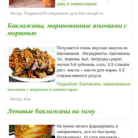
зиму
6 комментариев
Автор:
Людмила78 специально для foto-recepti.ru
Баклажаны, маринованные язычками с
морковью
Получается очень вкусная закуска из
баклажанов. Ингредиенты: баклажаны
1кг, морковь 4шт, петрушку+укроп,
чеснок 5-6 зубочков, соль, 0,5 стакана
раст. масла + масло для жарки, 0,5
стакана винного уксуса.
Подробнее: Баклажаны, маринованные
язычками с морковью
4 комментария
Автор:
Аня
Ленивые баклажаны на зиму
Не нужно ничего фаршировать и
заворачивать, все по быстрому.
Ингредиенты: 10 штук баклажан -