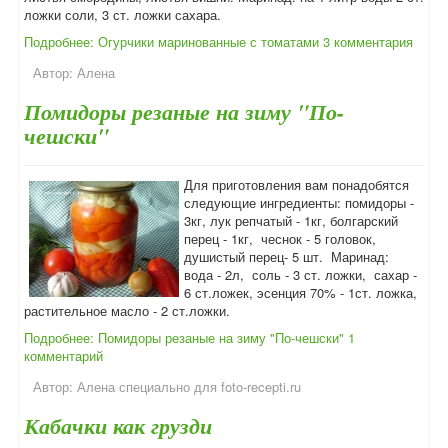
ложки соли, 3 ст. ложки сахара.
Подробнее: Огурчики маринованные с томатами
3 комментария
Автор:
Алена
Помидоры резаные на зиму "По-
чешски"
Для приготовления вам понадобятся
следующие ингредиенты: помидоры -
3кг, лук репчатый - 1кг, болгарский
перец - 1кг, чеснок - 5 головок,
душистый перец- 5 шт. Маринад:
вода - 2л, соль - 3 ст. ложки, сахар -
6 ст.ложек, эсенция 70% - 1ст. ложка,
растительное масло - 2 ст.ложки.
Подробнее: Помидоры резаные на зиму "По-чешски"
1
комментарий
Автор:
Алена специально для foto-recepti.ru
Кабачки как грузди