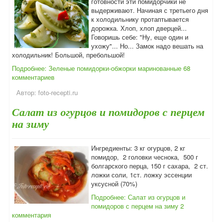
готовности эти помидорчики не
выдерживают. Начиная с третьего дня
к холодильнику протаптывается
дорожка. Хлоп, хлоп дверцей...
Говоришь себе: "Ну, еще один и
ухожу"... Но... Замок надо вешать на
холодильник! Большой, пребольшой!
Подробнее: Зеленые помидорки-обжорки маринованные
68
комментариев
Автор:
foto-recepti.ru
Салат из огурцов и помидоров с перцем
на зиму
Ингредиенты: 3 кг огурцов, 2 кг
помидор, 2 головки чеснока, 500 г
болгарского перца, 150 г сахара, 2 ст.
ложки соли, 1ст. ложку эссенции
уксусной (70%)
Подробнее: Салат из огурцов и
помидоров с перцем на зиму
2
комментария