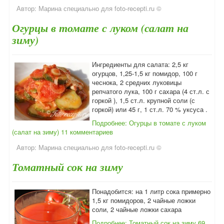
Автор:
Марина специально для foto-recepti.ru ©
Огурцы в томате с луком (салат на
зиму)
Ингредиенты для салата: 2,5 кг
огурцов, 1,25-1,5 кг помидор, 100 г
чеснока, 2 средних луковицы
репчатого лука, 100 г сахара (4 ст.л. с
горкой ), 1,5 ст.л. крупной соли (с
горкой) или 45 г, 1 ст.л. 70 % уксуса .
Подробнее: Огурцы в томате с луком
(салат на зиму)
11 комментариев
Автор:
Марина специально для foto-recepti.ru ©
Томатный сок на зиму
Понадобится: на 1 литр сока примерно
1,5 кг помидоров, 2 чайные ложки
соли, 2 чайные ложки сахара
Подробнее: Томатный сок на зиму
69