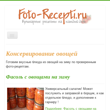
Включить/
выключить
навигацию
Главная
Закуски
Первые блюда
Вторые блюда
Консервирование овощей
Десерты
Выпечка
Напитки
Консервирование
Готовим вкусные блюда из овощей на зиму по проверенным
Форум
фото-рецептам.
Фасоль с овощами на зиму
Универсальный салатик! Может
послужить и заправкой в борщик, и как
отдельное блюдо, и дополнение к
гарниру !
Подробнее: Фасоль с овощами на