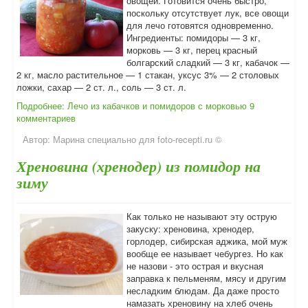
овощей. Готовится очень быстро,
поскольку отсутствует лук, все овощи
для лечо готовятся одновременно.
Ингредиенты: помидоры — 3 кг,
морковь — 3 кг, перец красный
болгарский сладкий — 3 кг, кабачoк —
2 кг, масло растительное — 1 стакан, уксус 3% — 2 столовых
ложки, сахар — 2 ст. л., соль — 3 ст. л.
Подробнее: Лечо из кабачков и помидоров с морковью
9
комментариев
Автор:
Марина специально для foto-recepti.ru ©
Хреновина (хренодер) из помидор на
зиму
Как только не называют эту острую
закуску: хреновина, хренодер,
горлодер, сибирская аджика, мой муж
вообще ее называет чебургез. Но как
не назови - это острая и вкусная
заправка к пельменям, мясу и другим
несладким блюдам. Да даже просто
намазать хреновину на хлеб очень