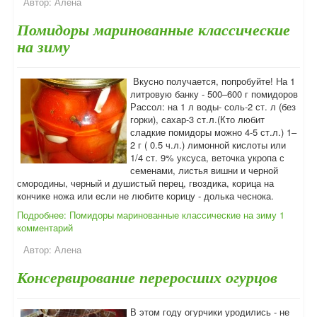
Автор:
Алена
Помидоры маринованные классические
на зиму
Вкусно получается, попробуйте! На 1
литровую банку - 500–600 г помидоров
Рассол: на 1 л воды- соль-2 ст. л (без
горки), сахар-3 ст.л.(Кто любит
сладкие помидоры можно 4-5 ст.л.) 1–
2 г ( 0.5 ч.л.) лимонной кислоты или
1/4 ст. 9% уксуса, веточка укропа с
семенами, листья вишни и черной
смородины, черный и душистый перец, гвоздика, корица на
кончике ножа или если не любите корицу - долька чеснока.
Подробнее: Помидоры маринованные классические на зиму
1
комментарий
Автор:
Алена
Консервирование переросших огурцов
В этом году огурчики уродились - не