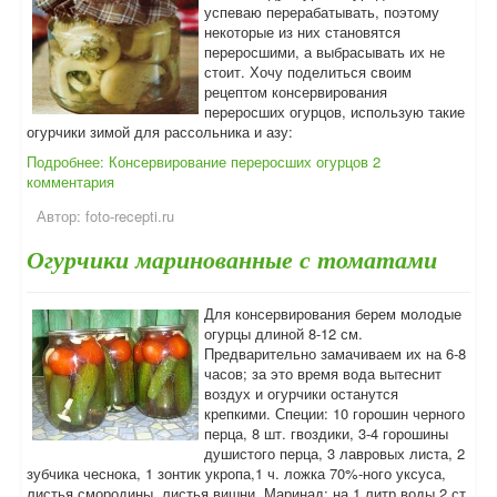
успеваю перерабатывать, поэтому
некоторые из них становятся
переросшими, а выбрасывать их не
стоит. Хочу поделиться своим
рецептом консервирования
переросших огурцов, использую такие
огурчики зимой для рассольника и азу:
Подробнее: Консервирование переросших огурцов
2
комментария
Автор:
foto-recepti.ru
Огурчики маринованные с томатами
Для консервирования берем молодые
огурцы длиной 8-12 см.
Предварительно замачиваем их на 6-8
часов; за это время вода вытеснит
воздух и огурчики останутся
крепкими. Специи: 10 горошин черного
перца, 8 шт. гвоздики, 3-4 горошины
душистого перца, 3 лавровых листа, 2
зубчика чеснока, 1 зонтик укропа,1 ч. ложка 70%-ного уксуса,
листья смородины, листья вишни. Маринад: на 1 литр воды 2 ст.