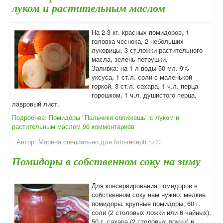
луком и растительным маслом
На 2-3 кг. красных помидоров, 1
головка чеснока, 2 небольших
луковицы, 3 ст.ложки растительного
масла, зелень петрушки.
Заливка: на 1 л воды 50 мл. 9%
уксуса, 1 ст.л. соли с маленькой
горкой, 3 ст.л. сахара, 1 ч.л. перца
горошком, 1 ч.л. душистого перца,
лавровый лист.
Подробнее: Помидоры "Пальчики оближешь" с луком и
растительным маслом
96 комментариев
Автор:
Марина специально для foto-recepti.ru ©
Помидоры в собственном соку на зиму
Для консервирования помидоров в
собственном соку нам нужно: мелкие
помидоры, крупные помидоры, 60 г.
соли (2 столовых ложки или 6 чайных),
50 г. сахара (2 столовых ложки) в