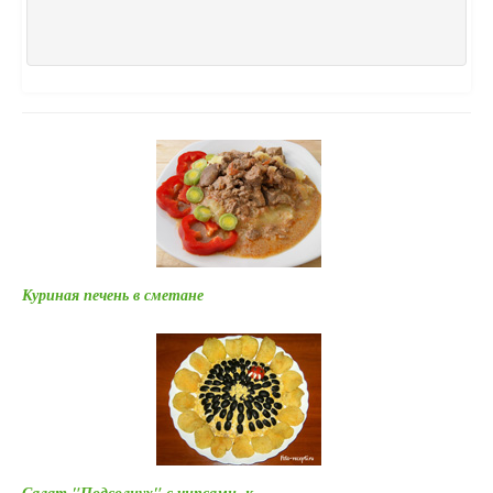
Куриная печень в сметане
Салат "Подсолнух" с чипсами, к…