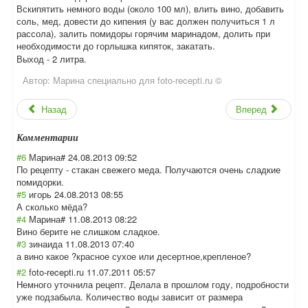
Вскипятить немного воды (около 100 мл), влить вино, добавить
соль, мед, довести до кипения (у вас должен получиться 1 л
рассола), залить помидоры горячим маринадом, долить при
необходимости до горлышка кипяток, закатать.
Выход - 2 литра.
Автор:
Марина специально для foto-recepti.ru ©
Назад
Вперед
Комментарии
#6
Марина#
24.08.2013 09:52
По рецепту - стакан свежего меда. Получаются очень сладкие
помидорки.
#5
игорь
24.08.2013 08:55
А сколько мёда?
#4
Марина#
11.08.2013 08:22
Вино берите не слишком сладкое.
#3
зинаида
11.08.2013 07:40
а вино какое ?красное сухое или десертное,крепл
еное?
#2
foto-recepti.ru
11.07.2011 05:57
Немного уточнила рецепт. Делала в прошлом году, подробности
уже подзабыла. Количество воды зависит от размера