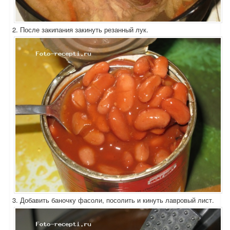
2. После закипания закинуть резанный лук.
3. Добавить баночку фасоли, посолить и кинуть лавровый лист.