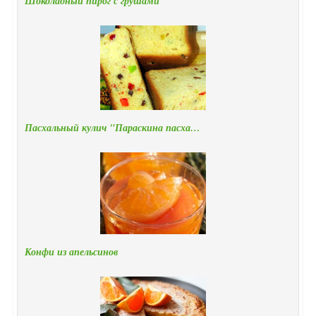
Шоколадный пирог с грушами
Пасхальный кулич "Параскина пасха…
Конфи из апельсинов