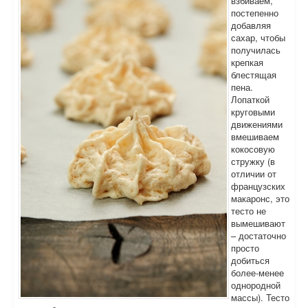
взбиваем,
постепенно
добавляя
сахар, чтобы
получилась
крепкая
блестящая
пена.
Лопаткой
круговыми
движениями
вмешиваем
кокосовую
стружку (в
отличии от
французских
макаронс, это
тесто не
вымешивают
– достаточно
просто
добиться
более-менее
однородной
массы). Тесто