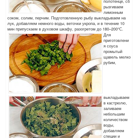
полотенце, сб
рызгиваем
лимонным
соком, солим, перчим. Подготовленную рыбу выкладываем на
лук, добавляем немного воды, веточки укропа, и в течение 10
мин припускаем в духовом шкафу, разогретом до 180–200°С.
Для
приготовлени
я соуса
промытый
щавель мелко
рубим,
выкладываем
в кастрюлю,
заливаем
небольшим
количеством
воды,
добавляем
специи и