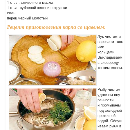
1 ст. л. сливочного масла
1 ст.л. рубленой зелени петрушки
соль
перец черный молотый
Рецепт приготовления карпа со щавелем:
Лук чистим и
нарезаем тонк
ими
кольцами.
Выкладываем
в сковороду
тонким слоем.
Рыбу чистим,
удаляем внут
ренности
и промываем
под холодной
проточной
водой. Обсуш
иваем рыбу в