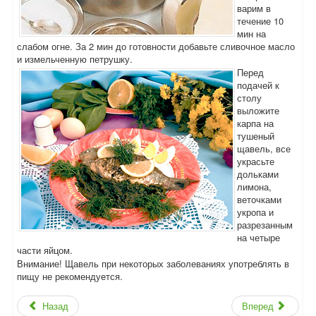
варим в
течение 10
мин на
слабом огне. За 2 мин до готовности добавьте сливочное масло
и измельченную петрушку.
Перед
подачей к
столу
выложите
карпа на
тушеный
щавель, все
украсьте
дольками
лимона,
веточками
укропа и
разрезанным
на четыре
части яйцом.
Внимание! Щавель при некоторых заболеваниях употреблять в
пищу не рекомендуется.
Назад
Вперед