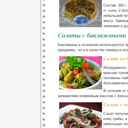
Состав: 300 г.
л. соли, 2 бо
небольшой пу
вкусу. Замеш
запекаем в ду
Салаты с баклажанами
Баклажаны в основном используются пр
празднику, но и в качестве перекуса ил
Салат из 
Ингредиенты: 
красная луков
половины лайм
бальзамическ
В отличие от
заправляем оливковым маслом с бальз
Салат с п
Салат получае
кому грибы, а
небольших пом