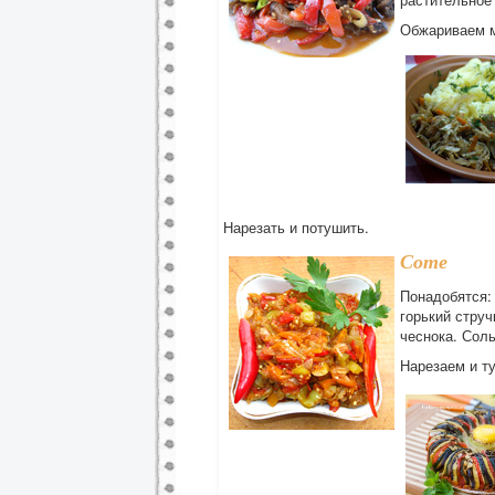
Обжариваем м
Нарезать и потушить.
Соте
Понадобятся:
горький струч
чеснока. Соль
Нарезаем и ту