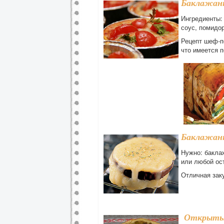
Баклажан
Ингредиенты:
соус, помидо
Рецепт шеф-по
что имеется 
Баклажаны
Нужно: бакла
или любой ос
Отличная заку
Открытый