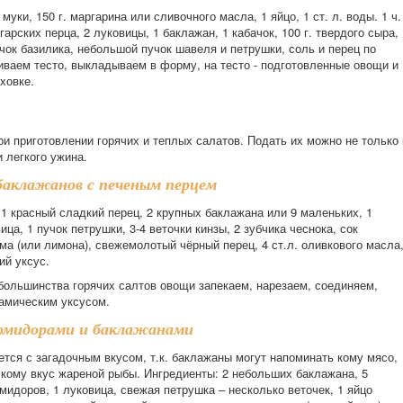
 муки, 150 г. маргарина или сливочного масла, 1 яйцо, 1 ст. л. воды. 1 ч.
лгарских перца, 2 луковицы, 1 баклажан, 1 кабачок, 100 г. твердого сыра,
чок базилика, небольшой пучок шавеля и петрушки, соль и перец по
иваем тесто, выкладываем в форму, на тесто - подготовленные овощи и
ховке.
и приготовлении горячих и теплых салатов. Подать их можно не только 
и легкого ужина.
баклажанов с печеным перцем
1 красный сладкий перец, 2 крупных баклажана или 9 маленьких, 1
ица, 1 пучок петрушки, 3-4 веточки кинзы, 2 зубчика чеснока, сок
а (или лимона), свежемолотый чёрный перец, 4 ст.л. оливкового масла
ий уксус.
 большинства горячих салтов овощи запекаем, нарезаем, соединяем,
амическим уксусом.
омидорами и баклажанами
тся с загадочным вкусом, т.к. баклажаны могут напоминать кому мясо,
 кому вкус жареной рыбы. Ингредиенты: 2 небольших баклажана, 5
идоров, 1 луковица, свежая петрушка – несколько веточек, 1 яйцо