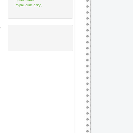
Украшение блюд
,
.