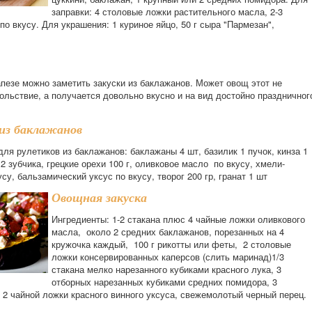
заправки: 4 столовые ложки растительного масла, 2-3
 по вкусу. Для украшения: 1 куриное яйцо, 50 г сыра "Пармезан",
пезе можно заметить закуски из баклажанов. Может овощ этот не
ольствие, а получается довольно вкусно и на вид достойно праздничног
из баклажанов
ля рулетиков из баклажанов: баклажаны 4 шт, базилик 1 пучок, кинза 1
 2 зубчика, грецкие орехи 100 г, оливковое масло по вкусу, хмели-
су, бальзамический уксус по вкусу, творог 200 гр, гранат 1 шт
Овощная закуска
Ингредиенты: 1-2 стакана плюс 4 чайные ложки оливкового
масла, около 2 средних баклажанов, порезанных на 4
кружочка каждый, 100 г рикотты или феты, 2 столовые
ложки консервированных каперсов (слить маринад)1/3
стакана мелко нарезанного кубиками красного лука, 3
отборных нарезанных кубиками средних помидора, 3
 2 чайной ложки красного винного уксуса, свежемолотый черный перец.