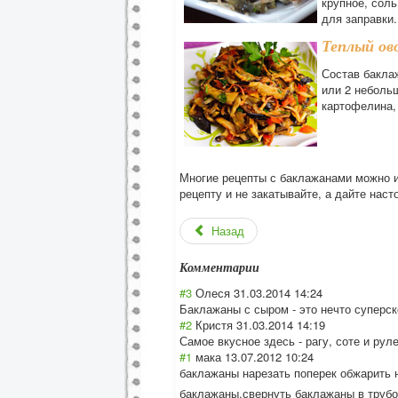
крупное, соль
для заправки.
Теплый ов
Состав баклаж
или 2 небольш
картофелина, 
Многие рецепты с баклажанами можно ис
рецепту и не закатывайте, а дайте нас
Назад
Комментарии
#3
Олеся
31.03.2014 14:24
Баклажаны с сыром - это нечто суперск
#2
Кристя
31.03.2014 14:19
Самое вкусное здесь - рагу, соте и рул
#1
мака
13.07.2012 10:24
баклажаны нарезать поперек обжарить н
баклажаны,сверн
уть баклажаны в трубо