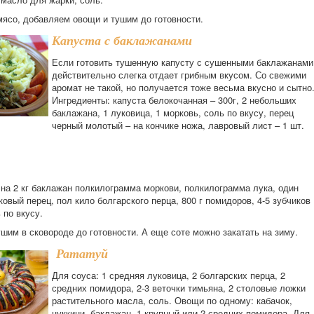
ясо, добавляем овощи и тушим до готовности.
Капуста с баклажанами
Если готовить тушенную капусту с сушенными баклажанами
действительно слегка отдает грибным вкусом. Со свежими
аромат не такой, но получается тоже весьма вкусно и сытно
Ингредиенты: капуста белокочанная – 300г, 2 небольших
баклажана, 1 луковица, 1 морковь, соль по вкусу, перец
черный молотый – на кончике ножа, лавровый лист – 1 шт.
 на 2 кг баклажан полкилограмма моркови, полкилограмма лука, один
ковый перец, пол кило болгарского перца, 800 г помидоров, 4-5 зубчиков
 по вкусу.
шим в сковороде до готовности. А еще соте можно закатать на зиму.
Рататуй
Для соуса: 1 средняя луковица, 2 болгарских перца, 2
средних помидора, 2-3 веточки тимьяна, 2 столовые ложки
растительного масла, соль. Овощи по одному: кабачок,
цуккини, баклажан, 1 крупный или 2 средних помидора. Для