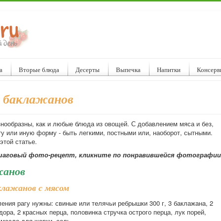
а
Вторые блюда
Десерты
Выпечка
Напитки
Консерв
 баклажанов
знообразны, как и любые блюда из овощей. С добавлением мяса и без,
у или иную форму - быть легкими, постными или, наоборот, сытными.
этой статье.
аговый фото-рецепт, кликните по понравившейся фотографии
жанов
аклажанов с мясом
ения рагу нужны: свиные или телячьи ребрышки 300 г, 3 баклажана, 2
ора, 2 красных перца, половинка стручка острого перца, лук порей,
 масло для жарки, соль.