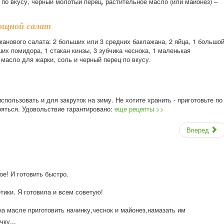
 по вкусу, черный молотый перец, растительное масло (или майонез) –
ощной салат
анового салата: 2 больших или 3 средних баклажана, 2 яйца, 1 большо
их помидора, 1 стакан кинзы, 3 зубчика чеснока, 1 маленькая
масло для жарки, соль и черный перец по вкусу.
пользовать и для закруток на зиму. Не хотите хранить - приготовьте по
тояться. Удовольствие гарантировано:
еще рецепты >>
Вперед
ое! И готовить быстро.
етики. Я готовила и всем советую!
а масле приготовить начинку,чеснок и майонез,намазат
ь им
чку...