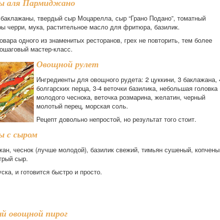
ы аля Пармиджано
 баклажаны, твердый сыр Моцарелла, сыр “Грано Подано”, томатный
ры черри, мука, растительное масло для фритюра, базилик.
вара одного из знаменитых ресторанов, грех не повторить, тем более
пошаговый мастер-класс.
Овощной рулет
Ингредиенты для овощного рудета: 2 цуккини, 3 баклажана, 
болгарских перца, 3-4 веточки базилика, небольшая головка
молодого чеснока, веточка розмарина, желатин, черный
молотый перец, морская соль.
Рецепт довольно непростой, но результат того стоит.
 с сыром
жан, чеснок (лучше молодой), базилик свежий, тимьян сушеный, копчены
трый сыр.
ска, и готовится быстро и просто.
 овощной пирог