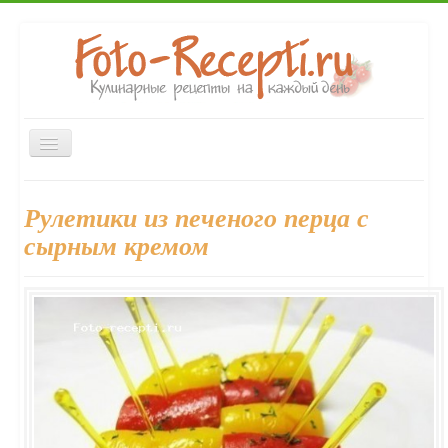
Включить/
выключить
навигацию
Главная
Первые блюда
Вторые блюда
Закуски
Рулетики из печеного перца с
Десерты
Выпечка
Напитки
Консервирование
сырным кремом
Форум