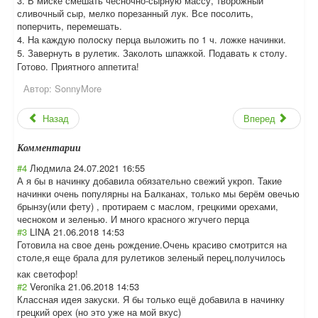
3. В миске смешать чесночно-сырную массу, творожный
сливочный сыр, мелко порезанный лук. Все посолить,
поперчить, перемешать.
4. На каждую полоску перца выложить по 1 ч. ложке начинки.
5. Завернуть в рулетик. Заколоть шпажкой. Подавать к столу.
Готово. Приятного аппетита!
Автор:
SonnyMore
Назад
Вперед
Комментарии
#4
Людмила
24.07.2021 16:55
А я бы в начинку добавила обязательно свежий укроп. Такие
начинки очень популярны на Балканах, только мы берём овечью
брынзу(или фету) , протираем с маслом, грецкими орехами,
чесноком и зеленью. И много красного жгучего перца
#3
LINA
21.06.2018 14:53
Готовила на свое день рождение.Очень красиво смотрится на
столе,я еще брала для рулетиков зеленый перец,получилос
ь
как светофор!
#2
Veronika
21.06.2018 14:53
Классная идея закуски. Я бы только ещё добавила в начинку
грецкий орех (но это уже на мой вкус)