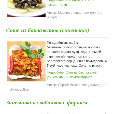
комментария
Автор:
Марина специально для foto-
recepti.ru
Соте из баклажанов (синеньких)
Понадобятся: на 2 кг
баклажан полкилограмма моркови,
полкилограмма лука, один горький
стручковый перец, пол кило
болгарского перца, 800 г помидоров, 4-
5 зубчиков чеснока. Соль по вкусу.
Подробнее: Соте из баклажанов
(синеньких)
58 комментариев
Автор:
Сергей Нагоев специально для
foto-recepti.ru
Запеканка из кабачков с фаршем