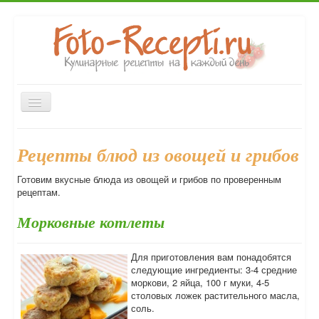
Включить/
выключить
навигацию
Главная
Закуски
Первые блюда
Вторые блюда
Рецепты блюд из овощей и грибов
Десерты
Выпечка
Напитки
Консервирование
Готовим вкусные блюда из овощей и грибов по проверенным
Форум
рецептам.
Морковные котлеты
Для приготовления вам понадобятся
следующие ингредиенты: 3-4 средние
моркови, 2 яйца, 100 г муки, 4-5
столовых ложек растительного масла,
соль.