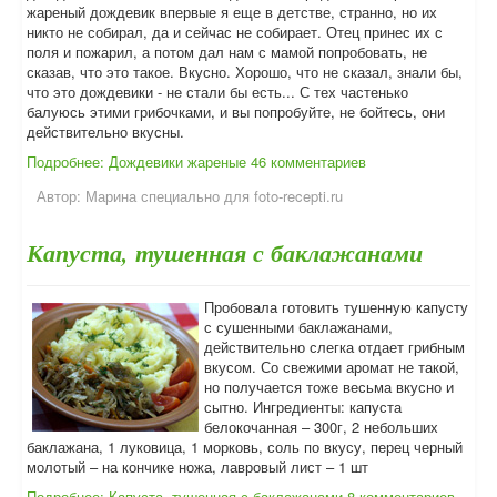
жареный дождевик впервые я еще в детстве, странно, но их
никто не собирал, да и сейчас не собирает. Отец принес их с
поля и пожарил, а потом дал нам с мамой попробовать, не
сказав, что это такое. Вкусно. Хорошо, что не сказал, знали бы,
что это дождевики - не стали бы есть... С тех частенько
балуюсь этими грибочками, и вы попробуйте, не бойтесь, они
действительно вкусны.
Подробнее: Дождевики жареные
46 комментариев
Автор:
Марина специально для foto-recepti.ru
Капуста, тушенная с баклажанами
Пробовала готовить тушенную капусту
с сушенными баклажанами,
действительно слегка отдает грибным
вкусом. Со свежими аромат не такой,
но получается тоже весьма вкусно и
сытно. Ингредиенты: капуста
белокочанная – 300г, 2 небольших
баклажана, 1 луковица, 1 морковь, соль по вкусу, перец черный
молотый – на кончике ножа, лавровый лист – 1 шт
Подробнее: Капуста, тушенная с баклажанами
8 комментариев