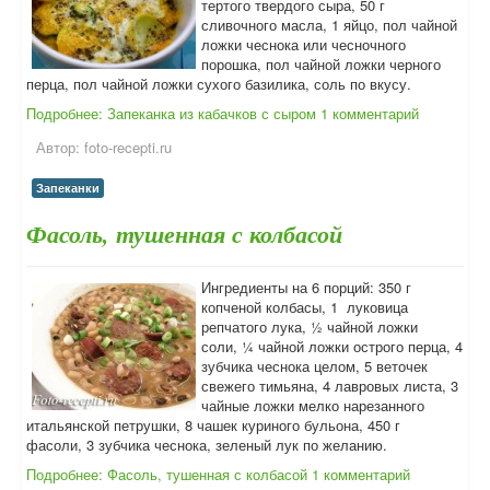
тертого твердого сыра, 50 г
сливочного масла, 1 яйцо, пол чайной
ложки чеснока или чесночного
порошка, пол чайной ложки черного
перца, пол чайной ложки сухого базилика, соль по вкусу.
Подробнее: Запеканка из кабачков с сыром
1 комментарий
Автор:
foto-recepti.ru
Запеканки
Фасоль, тушенная с колбасой
Ингредиенты на 6 порций: 350 г
копченой колбасы, 1 луковица
репчатого лука, ½ чайной ложки
соли, ¼ чайной ложки острого перца, 4
зубчика чеснока целом, 5 веточек
свежего тимьяна, 4 лавровых листа, 3
чайные ложки мелко нарезанного
итальянской петрушки, 8 чашек куриного бульона, 450 г
фасоли, 3 зубчика чеснока, зеленый лук по желанию.
Подробнее: Фасоль, тушенная с колбасой
1 комментарий