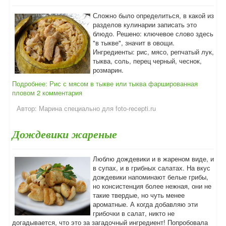
Сложно было определиться, в какой из
разделов кулинарии записать это
блюдо. Решено: ключевое слово здесь
"в тыкве", значит в овощи.
Ингредиенты: рис, мясо, репчатый лук,
тыква, соль, перец черный, чеснок,
розмарин.
Подробнее: Рис с мясом в тыкве или тыква фаршированная
пловом
2 комментария
Автор:
Марина специально для foto-recepti.ru
Дождевики жареные
Люблю дождевики и в жареном виде, и
в супах, и в грибных салатах. На вкус
дождевики напоминают белые грибы,
но консистенция более нежная, они не
такие твердые, но чуть менее
ароматные. А когда добавляю эти
грибочки в салат, никто не
догадывается, что это за загадочный ингредиент! Попробовала