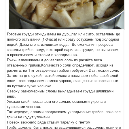
Готовые грузди откидываем на дуршлаг или сито, оставляем до
полного остывания (1-3часа) или сразу остужаем под холодной
водой. Даем стечь излишкам воды.. До окончания процесса
засолки грибов, воду, в которой варились грузди, не выливаем,
а процеживаем и ставим в холодильник.
Грибы взвешиваем и добавляем соль из расчёта веса
отваренных грибов.Количество соли определяют, исходя из
расчета: на 1 кг отваренных грибов требуется 2 ст. ложки соли.
Затем на дно сухой чистой емкости насыпаем небольшой слой
соли , раскладываем семена укропа, очищенные и нарезанные
на кусочки зубки чеснока.
Сверху равномерным слоем выкладываем грузди шляпками
вниз.
Уложив слой, присыпаем его солью, семенами укропа и
кусочками чеснока.
Так чередуя, слоями продолжаем укладывание грибов, пока все
грибы не будут уложены.
Поверх верхнего ряда ставим тарелку с гнетом.
Грибы должны быть покрыты выделившимся рассолом, если его