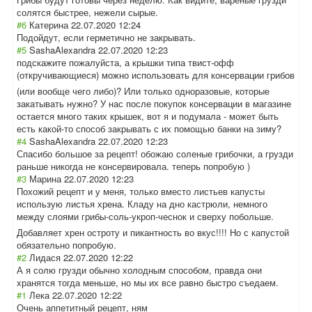
солятся быстрее, нежели сырые.
#6
Катерина
22.07.2020 12:24
Подойдут, если герметично не закрывать.
#5
SashaAlexandra
22.07.2020 12:23
подскажите пожалуйста, а крышки типа твист-офф
(откручивающиес
я) можно использовать для консервации грибов
(или вообще чего либо)? Или только одноразовые, которые
закатывать нужно? У нас после покупок консервации в магазине
остается много таких крышек, вот я и подумала - может быть
есть какой-то способ закрывать с их помощью банки на зиму?
#4
SashaAlexandra
22.07.2020 12:23
Спасибо большое за рецепт! обожаю соленые грибочки, а грузди
раньше никогда не консервировала. теперь попробую )
#3
Марина
22.07.2020 12:23
Похожий рецепт и у меня, только вместо листьев капусты
использую листья хрена. Кладу на дно кастрюли, немного
между слоями грибы-соль-укро
п-чеснок и сверху побольше.
Добавляет хрен остроту и пикантность во вкус!!!! Но с капустой
обязательно попробую.
#2
Лидася
22.07.2020 12:22
А я солю грузди обычно холодным способом, правда они
хранятся тогда меньше, но мы их все равно быстро съедаем.
#1
Лека
22.07.2020 12:22
Очень аппетитный рецепт, ням