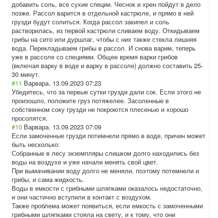
добавить соль, все сухие специи. Чеснок и хрен пойдут в дело
позже. Рассол варится в отдельной кастрюле, и прямо в ней
грузди будут солиться. Когда рассол закипел и соль
растворилась, из первой кастрюли сливаем воду. Откидываем
грибы на сито или дуршлаг, чтобы с них также стекла лишняя
вода. Перекладываем грибы в рассол. И снова варим, теперь
уже в рассоле со специями. Общее время варки грибов
(включая варку в воде и варку в рассоле) должно составить 25-
30 минут.
#11
Варвара.
13.09.2023 07:23
Убедитесь, что за первые сутки грузди дали сок. Если этого не
произошло, положите груз потяжелее. Засоленные в
собственном соку грузди не покроются плесенью и хорошо
просолятся.
#10
Варвара.
13.09.2023 07:09
Если замоченные грузди потемнели прямо в воде, причин может
быть несколько:
Собранные в лесу экземпляры слишком долго находились без
воды на воздухе и уже начали менять свой цвет.
При вымачивании воду долго не меняли, поэтому потемнели и
грибы, и сама жидкость.
Воды в емкости с грибными шляпками оказалось недостаточно,
и они частично вступили в контакт с воздухом.
Также проблема может появиться, если емкость с замоченными
грибными шляпками стояла на свету, и к тому, что они