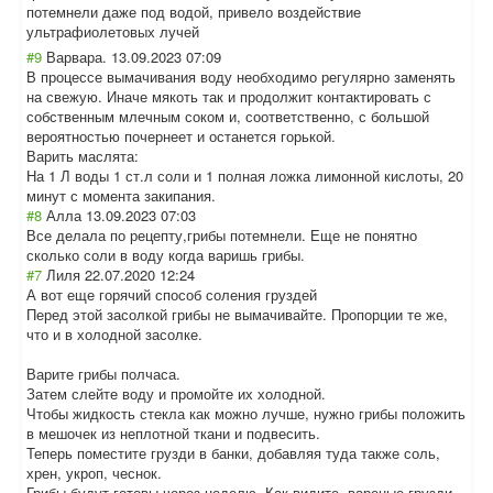
потемнели даже под водой, привело воздействие
ультрафиолетовы
х лучей
#9
Варвара.
13.09.2023 07:09
В процессе вымачивания воду необходимо регулярно заменять
на свежую. Иначе мякоть так и продолжит контактировать с
собственным млечным соком и, соответственно, с большой
вероятностью почернеет и останется горькой.
Варить маслята:
На 1 Л воды 1 ст.л соли и 1 полная ложка лимонной кислоты, 20
минут с момента закипания.
#8
Алла
13.09.2023 07:03
Все делала по рецепту,грибы потемнели. Еще не понятно
сколько соли в воду когда варишь грибы.
#7
Лиля
22.07.2020 12:24
А вот еще горячий способ соления груздей
Перед этой засолкой грибы не вымачивайте. Пропорции те же,
что и в холодной засолке.
Варите грибы полчаса.
Затем слейте воду и промойте их холодной.
Чтобы жидкость стекла как можно лучше, нужно грибы положить
в мешочек из неплотной ткани и подвесить.
Теперь поместите грузди в банки, добавляя туда также соль,
хрен, укроп, чеснок.
Грибы будут готовы через неделю. Как видите, вареные грузди