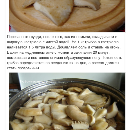
Порезанные грузди, после того, как их помыли, складываем в
широкую кастрюлю с чистой водой. На 1 кг грибов в кастрюлю
наливается 1,5 литра воды. Добавляем соль и ставим на огонь.
Варим на медленном огне с момента закипания 20 минут,
помешивая и постоянно снимая образующуюся пену. Готовность
грибов определяется по оседанию их на дно, а рассол должен
стать прозрачным.