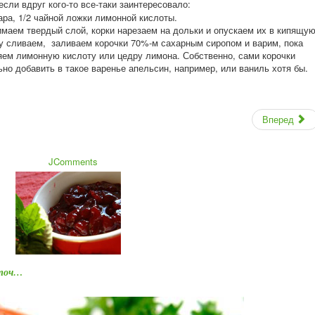
если вдруг кого-то все-таки заинтересовало:
хара, 1/2 чайной ложки лимонной кислоты.
имаем твердый слой, корки нарезаем на дольки и опускаем их в кипящу
ду сливаем, заливаем корочки 70%-м сахарным сиропом и варим, пока
яем лимонную кислоту или цедру лимона. Собственно, сами корочки
ьно добавить в такое варенье апельсин, например, или ваниль хотя бы.
Вперед
JComments
сточ…