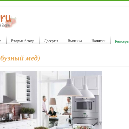
а
Вторые блюда
Десерты
Выпечка
Напитки
Консерв
рбузный мед)