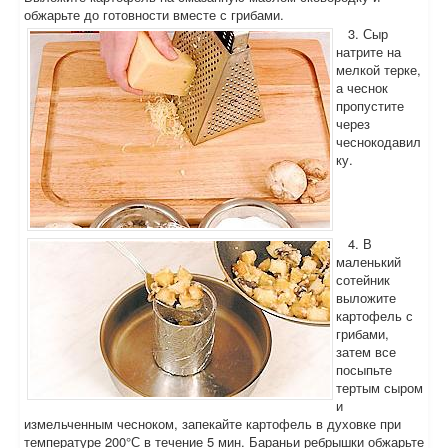
обжарьте до готовности вместе с грибами.
3. Сыр
натрите на
мелкой терке,
а чеснок
пропустите
через
чеснокодавил
ку.
4. В
маленький
сотейник
выложите
картофель с
грибами,
затем все
посыпьте
тертым сыром
и
измельченным чесноком, запекайте картофель в духовке при
температуре 200°С в течение 5 мин. Бараньи ребрышки обжарьте