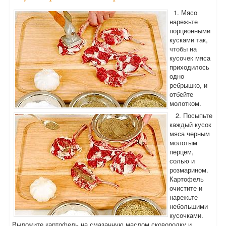
1. Мясо
нарежьте
порционными
кусками так,
чтобы на
кусочек мяса
приходилось
одно
ребрышко, и
отбейте
молотком.
2. Посыпьте
каждый кусок
мяса черным
молотым
перцем,
солью и
розмарином.
Картофель
очистите и
нарежьте
небольшими
кусочками.
Выложите картофель на смазанную маслом сковородку и