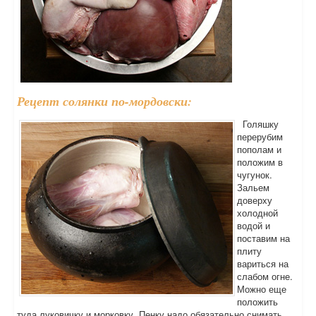
Рецепт солянки по-мордовски:
Голяшку
перерубим
пополам и
положим в
чугунок.
Зальем
доверху
холодной
водой и
поставим на
плиту
вариться на
слабом огне.
Можно еще
положить
туда луковичку и морковку. Пенку надо обязательно снимать,