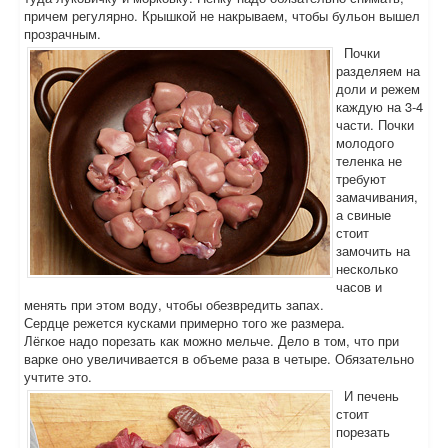
причем регулярно. Крышкой не накрываем, чтобы бульон вышел
прозрачным.
Почки
разделяем на
доли и режем
каждую на 3-4
части. Почки
молодого
теленка не
требуют
замачивания,
а свиные
стоит
замочить на
несколько
часов и
менять при этом воду, чтобы обезвредить запах.
Сердце режется кусками примерно того же размера.
Лёгкое надо порезать как можно мельче. Дело в том, что при
варке оно увеличивается в объеме раза в четыре. Обязательно
учтите это.
И печень
стоит
порезать