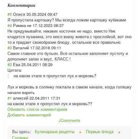
Комментарии
#5
Олеся
30.05.2024 09:47
Я пропустила картошку? Мы всегда ложим картошку кубиками
#4
Римма не
17.12.2023 08:37
Не придумывайте, никаких косточек не надо, вместо Ник
кладется пузанина, это мясо внизу живота с прослойкой, вот оно
то и придает своеобразие блюду, остальное все правильно
#3
Виталий
17.02.2018 09:11
Самое главное это бульон. Всё остальное заполняет пустоту и
дополняет запах и вкус. КЛАСС !
#2
Ева
25.04.2011 08:29
Цитата:
на каком этапе я пропустил лук и морковь?
Лук и морковь в солянку поклали в самом начале, когда голяшку
начали варить
#1
алексей
22.04.2011 17:31
на каком этапе я пропустил лук и морковь??
Обновить список комментариев
Добавить комментарий
JComments
Вы здесь:
Кулинарные рецепты
Первые блюда
Солянки