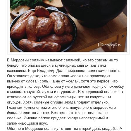
В Мордовии солянку называют селянкой, но это совсем не то
блюдо, что описывается в кулинарных книгах под этим
названием. Еще Владимир Даль приравнял: солянка=селянка.
Он уточняет даже, что само слово «селянка» происходит
именно от слова «соль», а не от «села», хотя это первое, что
приходит в голову. Оба слова у него означают горячую похлебку
с мясом, капустой, луком и огурцами». В мордовской селянке, в
отличие от ее русской однофамилицы, нет ни капусты, ни
огурцов. Хотя, соленые огурцы иногда подают отдельно.
Главным компонентом этого очень популярного мордовского
блюда является лёгкое. Без него вот точно - селянка не
селянка. Именно лёгкое придает блюду неповторимый и
запоминающийся вкус.
Обычно в Мордовии селянку готовят на второй день свадьбы. А