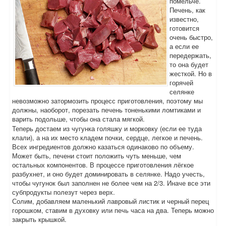
помельче.
Печень, как
известно,
готовится
очень быстро,
а если ее
передержать,
то она будет
жесткой. Но в
горячей
селянке
невозможно затормозить процесс приготовления, поэтому мы
должны, наоборот, порезать печень тоненькими ломтиками и
варить подольше, чтобы она стала мягкой.
Теперь достаем из чугунка голяшку и морковку (если ее туда
клали), а на их место кладем почки, сердце, легкое и печень.
Всех ингредиентов должно казаться одинаково по объему.
Может быть, печени стоит положить чуть меньше, чем
остальных компонентов. В процессе приготовления лёгкое
разбухнет, и оно будет доминировать в селянке. Надо учесть,
чтобы чугунок был заполнен не более чем на 2/3. Иначе все эти
субпродукты полезут через верх.
Солим, добавляем маленький лавровый листик и черный перец
горошком, ставим в духовку или печь часа на два. Теперь можно
закрыть крышкой.