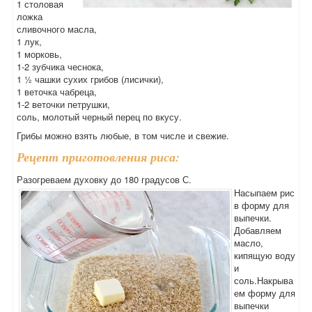
1 столовая
ложка
сливочного масла,
1 лук,
1 морковь,
1-2 зубчика чеснока,
1 ½ чашки сухих грибов (лисички),
1 веточка чабреца,
1-2 веточки петрушки,
соль, молотый черный перец по вкусу.
Грибы можно взять любые, в том числе и свежие.
Рецепт приготовления риса:
Разогреваем духовку до 180 градусов С.
Насыпаем рис
в форму для
выпечки.
Добавляем
масло,
кипящую воду
и
соль.Накрыва
ем форму для
выпечки