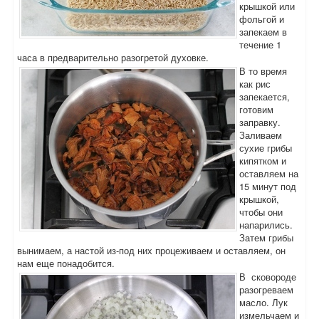
крышкой или
фольгой и
запекаем в
течение 1
часа в предварительно разогретой духовке.
В то время
как рис
запекается,
готовим
заправку.
Заливаем
сухие грибы
кипятком и
оставляем на
15 минут под
крышкой,
чтобы они
напарились.
Затем грибы
вынимаем, а настой из-под них процеживаем и оставляем, он
нам еще понадобится.
В сковороде
разогреваем
масло. Лук
измельчаем и