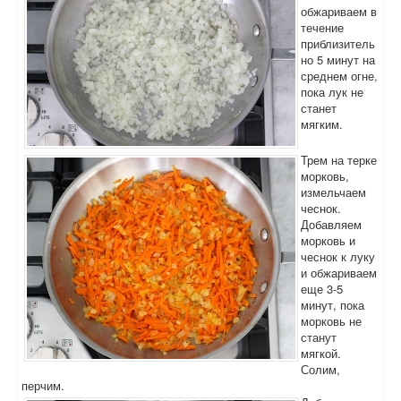
обжариваем в
течение
приблизитель
но 5 минут на
среднем огне,
пока лук не
станет
мягким.
Трем на терке
морковь,
измельчаем
чеснок.
Добавляем
морковь и
чеснок к луку
и обжариваем
еще 3-5
минут, пока
морковь не
станут
мягкой.
Солим,
перчим.