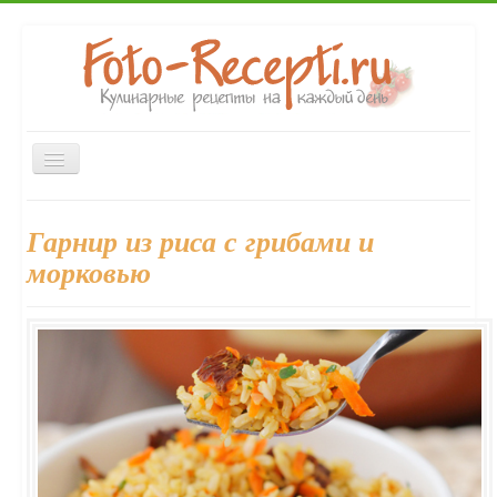
Включить/
выключить
навигацию
Главная
Закуски
Первые блюда
Вторые блюда
Гарнир из риса с грибами и
Десерты
Выпечка
Напитки
Консервирование
морковью
Форум