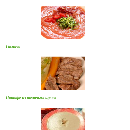
Гаспачо
Потофе из телячьих щечек