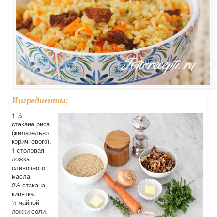
Ингредиенты:
1 ½
стакана риса
(желательно
коричневого),
1 столовая
ложка
сливочного
масла,
2⅓ стакана
кипятка,
½ чайной
ложки соли,