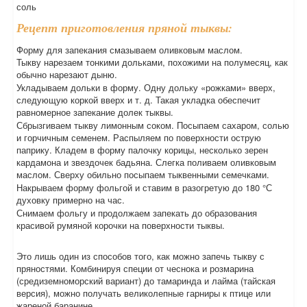
соль
Рецепт приготовления пряной тыквы:
Форму для запекания смазываем оливковым маслом.
Тыкву нарезаем тонкими дольками, похожими на полумесяц, как
обычно нарезают дыню.
Укладываем дольки в форму. Одну дольку «рожками» вверх,
следующую коркой вверх и т. д. Такая укладка обеспечит
равномерное запекание долек тыквы.
Сбрызгиваем тыкву лимонным соком. Посыпаем сахаром, солью
и горчичным семенем. Распыляем по поверхности острую
паприку. Кладем в форму палочку корицы, несколько зерен
кардамона и звездочек бадьяна. Слегка поливаем оливковым
маслом. Сверху обильно посыпаем тыквенными семечками.
Накрываем форму фольгой и ставим в разогретую до 180 °С
духовку примерно на час.
Снимаем фольгу и продолжаем запекать до образования
красивой румяной корочки на поверхности тыквы.
Это лишь один из способов того, как можно запечь тыкву с
пряностями. Комбинируя специи от чеснока и розмарина
(средиземноморский вариант) до тамаринда и лайма (тайская
версия), можно получать великолепные гарниры к птице или
жареной баранине.