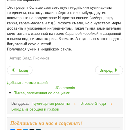
Этот рецепт больше соответствует индийским кулинарным
традициям, поэтому, если найдете какие-нибудь другие
популярные на полуострове Индостан специи (имбирь, зиру,
карри, гарам-масала и т.д.), можете смело, но с чувством меры
добавить к указанным ингредиентам. Такая тыква замечательно
сочетается с жаренной на гриле бараньей корейкой и сваренной
в смеси воды и молока риса басмати. А отдельно можно подать
йогуртовый соус с мятой.
Получился ужин в индийском стиле.
Автор:
Влад Пискунов
Назад
Вперед
Добавить комментарий
JComments
Тыква, запеченная со специями
Вы здесь:
Кулинарные рецепты
Вторые блюда
Блюда из овощей и грибов
Подпишись на нас в соцсетях!