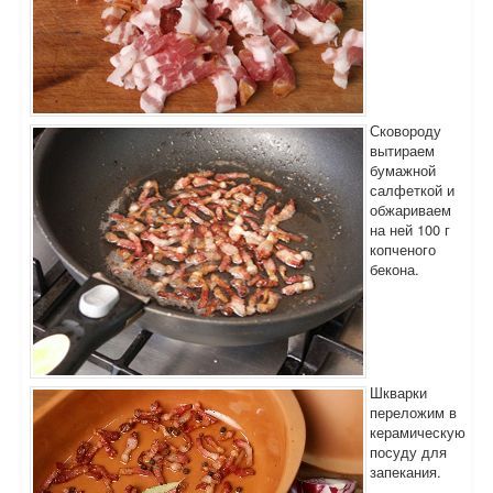
Сковороду
вытираем
бумажной
салфеткой и
обжариваем
на ней 100 г
копченого
бекона.
Шкварки
переложим в
керамическую
посуду для
запекания.