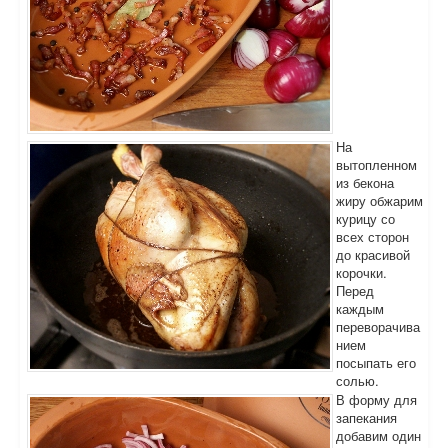
На
вытопленном
из бекона
жиру обжарим
курицу со
всех сторон
до красивой
корочки.
Перед
каждым
переворачива
нием
посыпать его
солью.
В форму для
запекания
добавим один