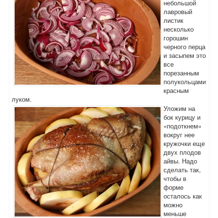
небольшой
лавровый
листик
несколько
горошин
черного перца
и засыпем это
все
порезанным
полукольцами
красным
луком.
Уложим на
бок курицу и
«подоткнем»
вокруг нее
кружочки еще
двух плодов
айвы. Надо
сделать так,
чтобы в
форме
осталось как
можно
меньше