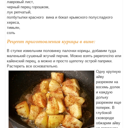
лавровый лист,
черный перец горошком,
лук репчатый,
полбутылки красного вина и бокал крымского полусладкого
хереса,
тимьян,
соль
Рецепт приготовления курицы в вине:
В ступке измельчим половинку палочки корицы, добавим туда
маленький сушеный жгучий перчик. Можно взять peperoncino или
кайенский перец, а можно и просто щепотку острой паприки.
Растереть все основательно.
Одну крупную
айву
разрежем на
восемь долек
и каждую
дольку
разрежем еще
поперек. В
глубокой
сковороде
обжарим айву
на топленом