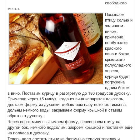
свободного
места.
Посыпаем
птицу солью и
заливаем
вином:
примерно
полбутылки
красного
вина и бокал
крымского
полусладкого
хереса,
курица будет
погружена
одним боком
в вино. Поставим курицу в разогретую до 180 градусов духовку.
Примерно через 15 минут, когда из вина испарится алкоголь,
достаем форму из духовки, добавляем пару веточек тимьяна,
дольем немного воды, закрываем форму крышкой и ставим
обратно в духовку.
Через сорок минут вынимаем форму, перевернем птицу на
другой бок, немного подсолим, закроем крышкой и поставим еще
на полчаса в духовку.
Теперь надо достать птицу из формы на теплую тарелку и