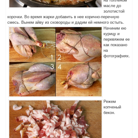
масле до
золотистой
корочки. Во время жарки добавить в нее корично-перечную
смесь. Вынем айву из сковороды и дадим ей немного остыть.
Начиним ею
курицу и
перевяжем ее
как показано
на
фотографиях.
Режем
копченый
бекон.