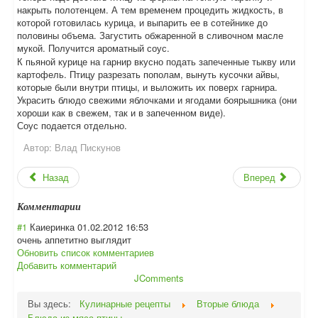
накрыть полотенцем. А тем временем процедить жидкость, в
которой готовилась курица, и выпарить ее в сотейнике до
половины объема. Загустить обжаренной в сливочном масле
мукой. Получится ароматный соус.
К пьяной курице на гарнир вкусно подать запеченные тыкву или
картофель. Птицу разрезать пополам, вынуть кусочки айвы,
которые были внутри птицы, и выложить их поверх гарнира.
Украсить блюдо свежими яблочками и ягодами боярышника (они
хороши как в свежем, так и в запеченном виде).
Соус подается отдельно.
Автор:
Влад Пискунов
Назад
Вперед
Комментарии
#1
Каиеринка
01.02.2012 16:53
очень аппетитно выглядит
Обновить список комментариев
Добавить комментарий
JComments
Вы здесь:
Кулинарные рецепты
Вторые блюда
Блюда из мяса птицы