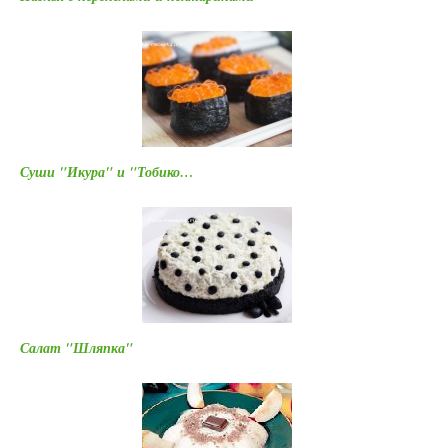
Суши "Икура" и "Тобико…
Салат "Шляпка"