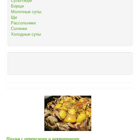
Супы-пюре
Борщи
Молочные супы
Щи
Рассольники
Солянки
Холодные супы
Паэлья с перепелами и нектаринами