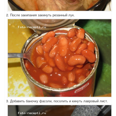
2. После закипания закинуть резанный лук.
3. Добавить баночку фасоли, посолить и кинуть лавровый лист.