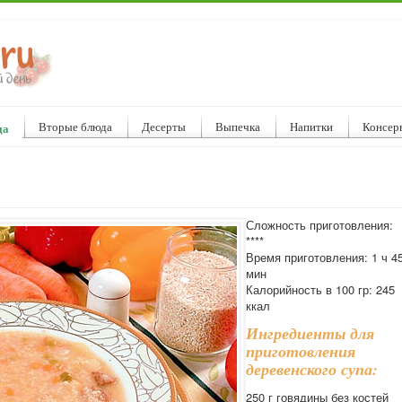
Вторые блюда
Десерты
Выпечка
Напитки
Консер
да
Сложность приготовления:
****
Время приготовления: 1 ч 4
мин
Калорийность в 100 гр: 245
ккал
Ингредиенты для
приготовления
деревенского супа:
250 г говядины без костей