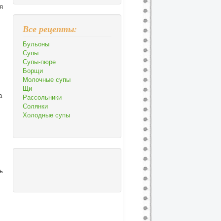
я
Все рецепты:
Бульоны
Супы
Супы-пюре
Борщи
Молочные супы
Щи
а
Рассольники
Солянки
Холодные супы
ь